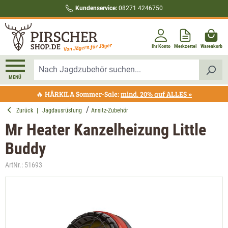
Kundenservice:
08271 4246750
alt springen
Ihr Konto
Merkzettel
Warenkorb
MENÜ
🔥 HÄRKILA Sommer-Sale:
mind. 20% auf ALLES »
Zurück
|
Jagdausrüstung
Ansitz-Zubehör
Mr Heater Kanzelheizung Little
Buddy
ArtNr.:
51693
Bildergalerie überspringen