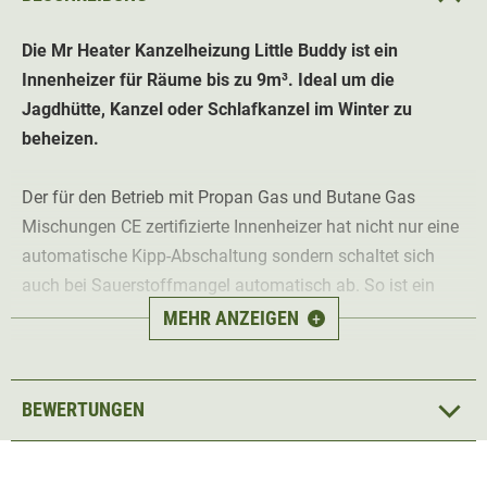
Die Mr Heater Kanzelheizung Little Buddy ist ein
Innenheizer für Räume bis zu 9m³. Ideal um die
Jagdhütte, Kanzel oder Schlafkanzel im Winter zu
beheizen.
Der für den Betrieb mit Propan Gas und Butane Gas
Mischungen CE zertifizierte Innenheizer hat nicht nur eine
automatische Kipp-Abschaltung sondern schaltet sich
auch bei Sauerstoffmangel automatisch ab. So ist ein
hohes Maß an Sicherheit gewährleistet.
MEHR ANZEIGEN
+
Das Gerät verfügt über einen Drehschalter für die
Temperaturregelung und so kann die Temperatur
BEWERTUNGEN
individuell eingestellt werden. Mit einer entsprechenden
Kartusche beträgt die Betriebsdauer bis zu 5,6 Stunden.