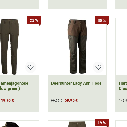
25 %
30 %
 Damenjagdhose
Deerhunter Lady Ann Hose
Har
llow green)
Clas
119,95 €
69,95 €
99,99 €
149,
19 %