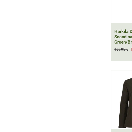
Härkila
Scandina
Green/B
169,95 €