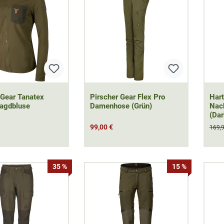
 Gear Tanatex
Pirscher Gear Flex Pro
Har
agdbluse
Damenhose (Grün)
Nac
(Dar
99,00 €
169,
35 %
15 %