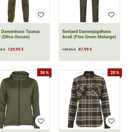
t Damenhose Taunus
Seeland Damenjagdhose
(Oliva Oscuro)
Avail (Pine Green Melange)
129,95 €
87,99 €
95 €
149,95 €
36 %
20 %