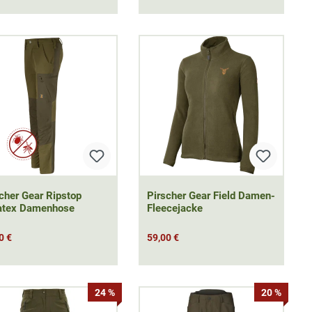
cher Gear Ripstop
Pirscher Gear Field Damen-
atex Damenhose
Fleecejacke
0 €
59,00 €
24 %
20 %