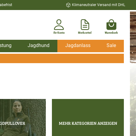
befrist
Klimaneutraler Versand mit DHL
Ihr Konto
Merkzettel
Warenkorb
stung
Jagdhund
Jagdanlass
Sale
GDPULLOVER
MEHR KATEGORIEN ANZEIGEN