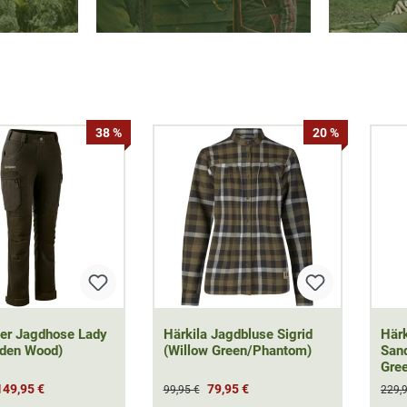
38 %
20 %
er Jagdhose Lady
Härkila Jagdbluse Sigrid
Här
oden Wood)
(Willow Green/Phantom)
San
Gre
149,95 €
79,95 €
99,95 €
229,