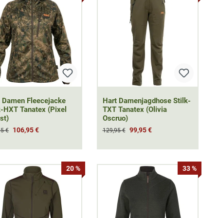
t Damen Fleecejacke
Hart Damenjagdhose Stilk-
k-HXT Tanatex (Pixel
TXT Tanatex (Olivia
st)
Oscruo)
106,95 €
99,95 €
95 €
129,95 €
20 %
33 %