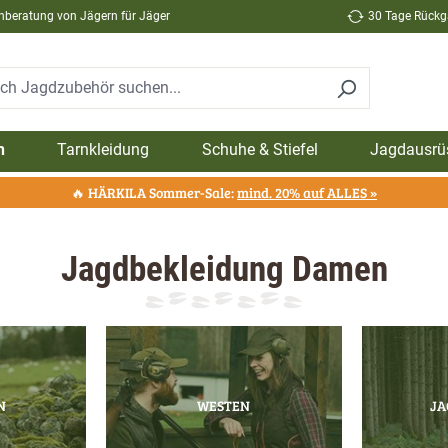
hberatung von Jägern für Jäger
30 Tage Rückga
n
Tarnkleidung
Schuhe & Stiefel
Jagdausrü
🔥 HÄRKILA Sommer-Sale:
mind. 20% auf ALLES »
Jagdbekleidung Damen
N
WESTEN
JA