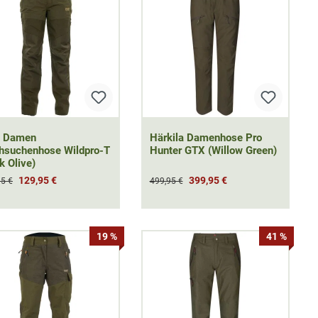
t Damen
Härkila Damenhose Pro
hsuchenhose Wildpro-T
Hunter GTX (Willow Green)
k Olive)
129,95 €
399,95 €
95 €
499,95 €
19 %
41 %