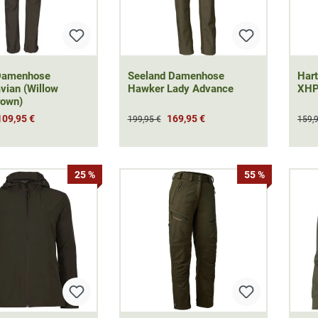
 Damenhose
Seeland Damenhose
Har
vian (Willow
Hawker Lady Advance
XHP 
rown)
109,95 €
169,95 €
199,95 €
159,
25 %
55 %