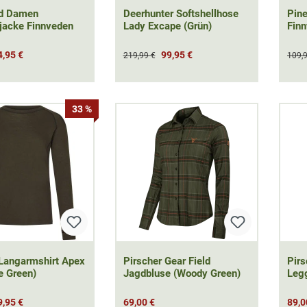
d Damen
Deerhunter Softshellhose
Pin
ljacke Finnveden
Lady Excape (Grün)
Fin
4,95 €
99,95 €
219,99 €
109,
33 %
Langarmshirt Apex
Pirscher Gear Field
Pir
e Green)
Jagdbluse (Woody Green)
Legg
9,95 €
69,00 €
89,0