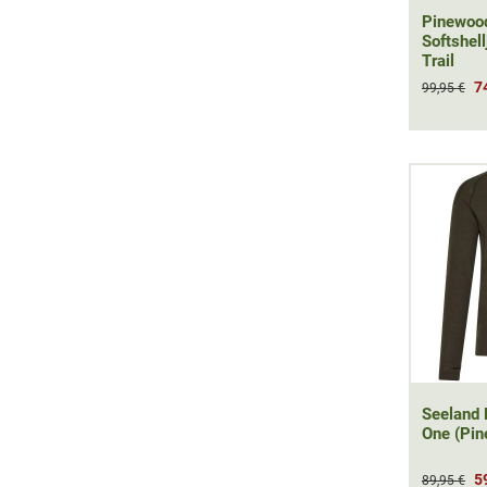
Pinewoo
Softshel
Trail
7
99,95 €
Seeland 
One (Pin
5
89,95 €