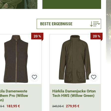
20 %
20 %
kila Damenweste
Härkila Damenjacke Orton
dhem Pro (Willow
Tech HWS (Willow Green)
en)
183,95 €
279,95 €
95 €
349,95 €