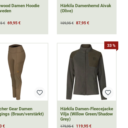
ewood Damen Hoodie
Härkila Damenhemd Aivak
nveden
(Olive)
69,95 €
87,95 €
95 €
109,95 €
33 %
scher Gear Damen
Härkila Damen-Fleecejacke
ings (Braun/verstärkt)
Vilja (Willow Green/Shadow
Grey)
0 €
119,95 €
179,95 €