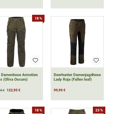
18 %
t Damenhose Armotion
Deerhunter Damenjagdhose
s (Oliva Oscuro)
Lady Roja (Fallen leaf)
122,95 €
99,99 €
95 €
18 %
23 %