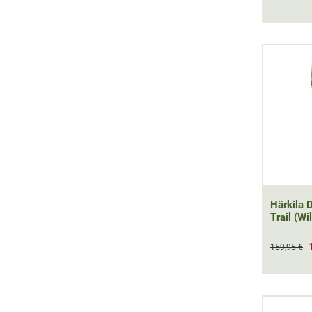
Härkila
Trail (Wi
159,95 €