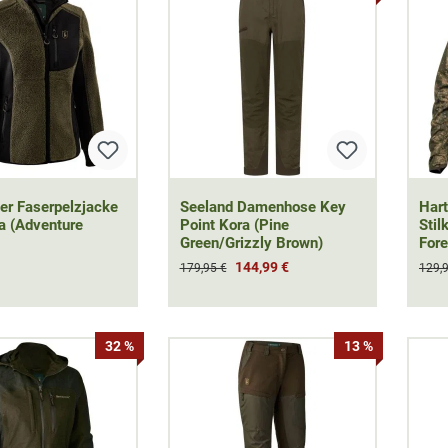
er Faserpelzjacke
Seeland Damenhose Key
Har
a (Adventure
Point Kora (Pine
Stil
Green/Grizzly Brown)
Fore
144,99 €
179,95 €
129,
32 %
13 %