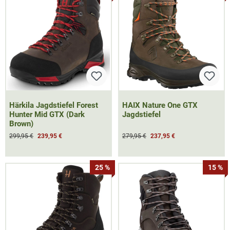
Härkila Jagdstiefel Forest
HAIX Nature One GTX
Hunter Mid GTX (Dark
Jagdstiefel
Brown)
299,95 €
239,95 €
279,95 €
237,95 €
25 %
15 %