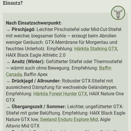
Einsatz?
Nach Einsatzschwerpunkt:
→
Pirschjagd:
Leichter Pirschstiefel oder Mid-Cut-Stiefel
mit weicher, biegsamer Sohle — erzeugt beim Abrollen
weniger Geräusch. GTX-Membrane für Morgentau und
feuchtes Unterholz. Empfehlung:
Härkila Stalking GTX
,
HAIX Black Eagle Athletic 2.0
→
Ansitz (Winter):
Gefütterter Stiefel oder Thermostiefel
— wärmt auch ohne Bewegung. Empfehlung:
Baffin
Canada
, Baffin Apex
→
Drückjagd / Allrounder:
Robuster GTX-Stiefel mit
ausreichend Dämpfung für wechselnde Geländetypen.
Empfehlung:
Härkila Forest Hunter GTX
, HAIX Nature One
GTX
→
Übergangszeit / Sommer:
Leichter, ungefütterter GTX-
Stiefel mit guter Belüftung. Empfehlung: HAIX Black Eagle
Nature GTX low,
Seeland Enduro Explore Mid
, Aigle
Altavio Mid GTX