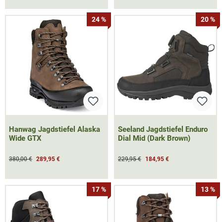
24 %
20 %
Hanwag Jagdstiefel Alaska
Seeland Jagdstiefel Enduro
Wide GTX
Dial Mid (Dark Brown)
380,00 €
289,95 €
229,95 €
184,95 €
17 %
13 %