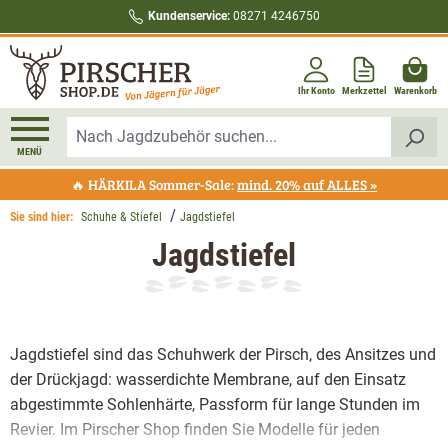
Kundenservice:
08271 4246750
alt springen
Ihr Konto
Merkzettel
Warenkorb
MENÜ
🔥 HÄRKILA Sommer-Sale:
mind. 20% auf ALLES »
Sie sind hier:
Schuhe & Stiefel
Jagdstiefel
Jagdstiefel
Jagdstiefel sind das Schuhwerk der Pirsch, des Ansitzes und
der Drückjagd: wasserdichte Membrane, auf den Einsatz
abgestimmte Sohlenhärte, Passform für lange Stunden im
Revier. Im Pirscher Shop finden Sie Modelle für jeden