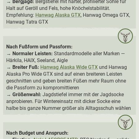
→
Bergjagd:
Bergstiefel mit harter, profilierter Sohle für
Halt auf Geröll und Fels, hohe Knöchelstabilität.
Empfehlung:
Hanwag Alaska GTX
, Hanwag Omega GTX,
Hanwag Tatra GTX
Nach Fußform und Passform:
→
Normaler Leisten:
Standardmodelle aller Marken —
Härkila, HAIX, Seeland, Aigle
→
Breiter Fuß:
Hanwag Alaska Wide GTX
und Hanwag
Alaska Pro Wide GTX sind auf einen breiteren Leisten
geschnitten und geben breiten Füßen mehr Raum ohne
die Passform zu kompromittieren
→
Größenwahl:
Jagdstiefel immer mit der Jagdsocke
anprobieren. Für Wintereinsatz mit dicker Socke eine
halbe bis ganze Nummer größer als Alltagsschuh wählen
Nach Budget und Anspruch: