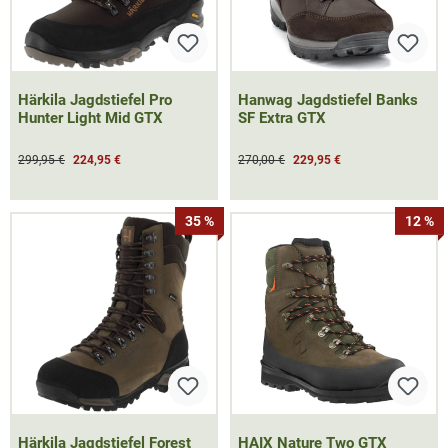
Härkila Jagdstiefel Pro
Hanwag Jagdstiefel Banks
Hunter Light Mid GTX
SF Extra GTX
299,95 €
224,95 €
270,00 €
229,95 €
35 %
12 %
Härkila Jagdstiefel Forest
HAIX Nature Two GTX