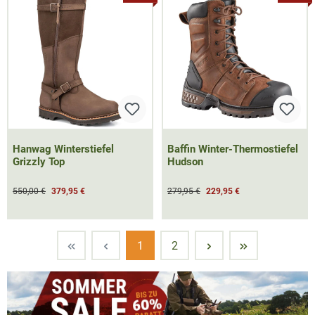
Hanwag Winterstiefel
Baffin Winter-Thermostiefel
Grizzly Top
Hudson
550,00 €
379,95 €
279,95 €
229,95 €
Seite
Seite
1
2