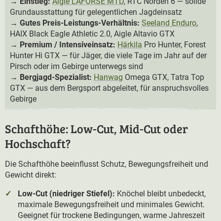
→
Einstieg:
Aigle LAFORSE MTD
, RTC Norden 6 — solide
Grundausstattung für gelegentlichen Jagdeinsatz
→
Gutes Preis-Leistungs-Verhältnis:
Seeland Enduro
,
HAIX Black Eagle Athletic 2.0, Aigle Altavio GTX
→
Premium / Intensiveinsatz:
Härkila
Pro Hunter, Forest
Hunter Hi GTX — für Jäger, die viele Tage im Jahr auf der
Pirsch oder im Gebirge unterwegs sind
→
Bergjagd-Spezialist:
Hanwag
Omega GTX, Tatra Top
GTX — aus dem Bergsport abgeleitet, für anspruchsvolles
Gebirge
Schafthöhe: Low-Cut, Mid-Cut oder
Hochschaft?
Die Schafthöhe beeinflusst Schutz, Bewegungsfreiheit und
Gewicht direkt:
Low-Cut (niedriger Stiefel):
Knöchel bleibt unbedeckt,
maximale Bewegungsfreiheit und minimales Gewicht.
Geeignet für trockene Bedingungen, warme Jahreszeit