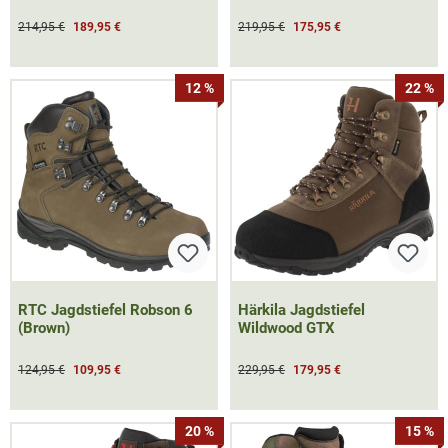
214,95 €
189,95 €
219,95 €
175,95 €
12 %
22 %
RTC Jagdstiefel Robson 6
Härkila Jagdstiefel
(Brown)
Wildwood GTX
124,95 €
109,95 €
229,95 €
179,95 €
20 %
15 %