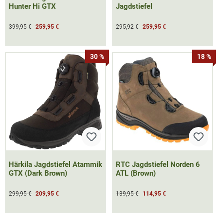
Hunter Hi GTX
Jagdstiefel
399,95 €
259,95 €
295,92 €
259,95 €
30 %
18 %
Härkila Jagdstiefel Atammik
RTC Jagdstiefel Norden 6
GTX (Dark Brown)
ATL (Brown)
299,95 €
209,95 €
139,95 €
114,95 €