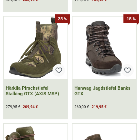
25 %
15 %
Härkila Pirschstiefel
Hanwag Jagdstiefel Banks
Stalking GTX (AXIS MSP)
GTX
279,95 €
209,94 €
260,00 €
219,95 €