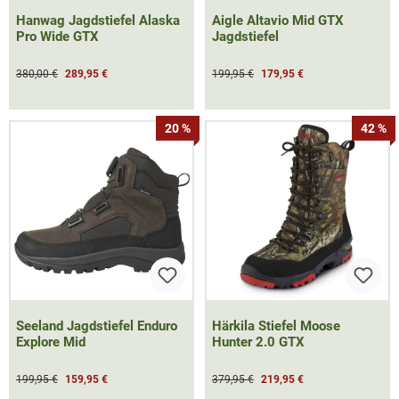
Hanwag Jagdstiefel Alaska
Aigle Altavio Mid GTX
Pro Wide GTX
Jagdstiefel
380,00 €
289,95 €
199,95 €
179,95 €
20 %
42 %
Seeland Jagdstiefel Enduro
Härkila Stiefel Moose
Explore Mid
Hunter 2.0 GTX
199,95 €
159,95 €
379,95 €
219,95 €