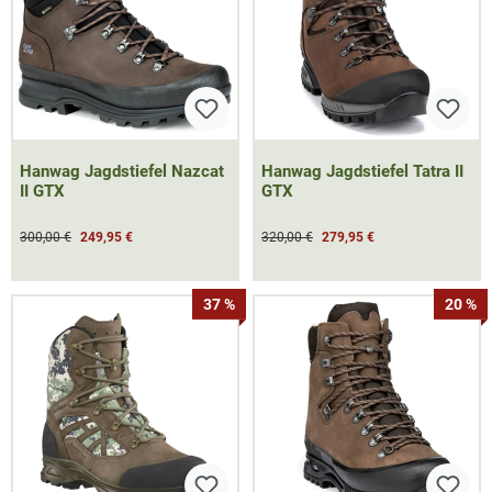
Hanwag Jagdstiefel Nazcat
Hanwag Jagdstiefel Tatra II
II GTX
GTX
300,00 €
249,95 €
320,00 €
279,95 €
37 %
20 %