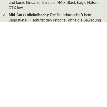
und kurze Einsätze. Beispiel: HAIX Black Eagle Nature
GTX low.
Mid-Cut (knöchelhoch):
Der Standardschaft beim
Jagdstiefel — schützt den Knöchel, ohne die Bewegung
stark einzuschränken. Für die meisten Jagdanlässe die
vielseitigste Wahl: Pirsch, Ansitz, Drückjagd. Beispiele:
HAIX Black Eagle Nature GTX MID, Härkila Reidmar Mid
GTX, Seeland Enduro Mid.
Hochschaft (über die Wade):
Maximaler Schutz gegen
Nässe von der Seite und Schmutz, höhere
Knöchelstabilität. Für nasses, tiefes Gelände,
Berggelände und langen Ansitz im Hochgras. Beispiele:
Härkila Forest Hunter Hi GTX, Hanwag Alaska GTX,
Härkila Pro Hunter Light Hi GTX.
Als Faustregel gilt: Wer überwiegend auf der Pirsch in
trockenem, bewältigbarem Gelände unterwegs ist, fährt mit
Mid-Cut gut. Wer regelmäßig ins nasse Unterholz, ins
Gebirge oder auf langen Ansitz geht, profitiert vom
Hochschaft.