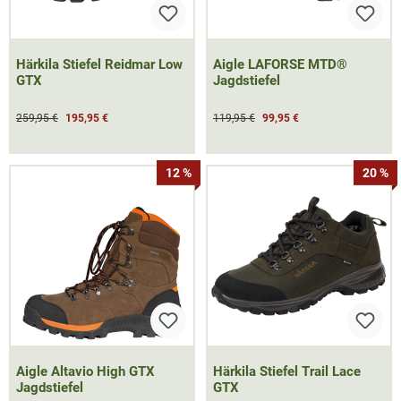
Härkila Stiefel Reidmar Low
Aigle LAFORSE MTD®
GTX
Jagdstiefel
259,95 €
195,95 €
119,95 €
99,95 €
12 %
20 %
Aigle Altavio High GTX
Härkila Stiefel Trail Lace
Jagdstiefel
GTX