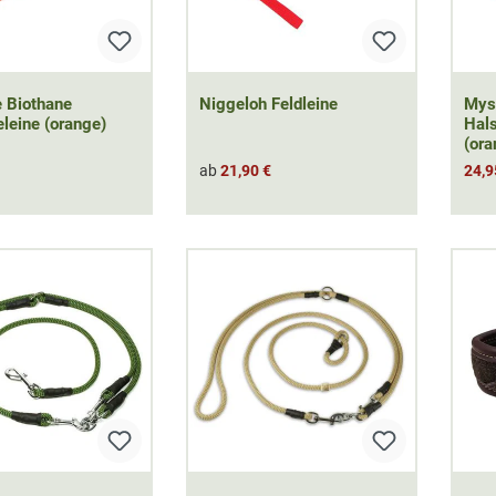
 Biothane
Niggeloh Feldleine
Mys
eine (orange)
Hal
(ora
ab
21,90 €
24,9