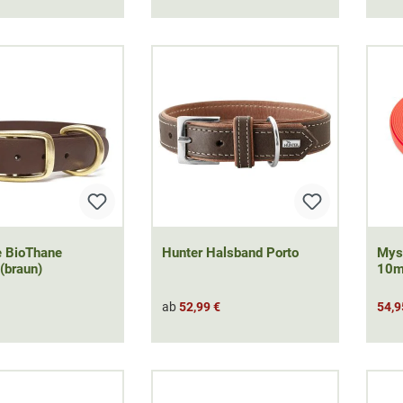
e BioThane
Hunter Halsband Porto
Mys
(braun)
10
ab
52,99 €
54,9