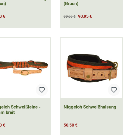
un)
(Braun)
0 €
90,95 €
99,00 €
eloh Schweißleine -
Niggeloh Schweißhalsung
m breit
0 €
50,50 €