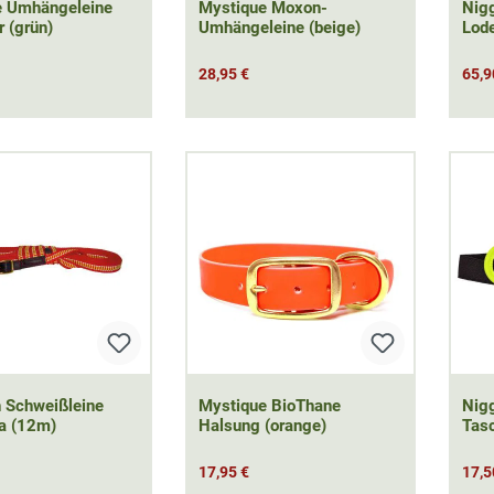
e Umhängeleine
Mystique Moxon-
Nig
r (grün)
Umhängeleine (beige)
Lod
28,95 €
65,9
 Schweißleine
Mystique BioThane
Nig
ra (12m)
Halsung (orange)
Tasc
17,95 €
17,5