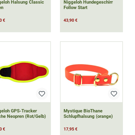
geloh Halsung Classic
Niggeloh Hundegeschirr
en
Follow Start
0 €
43,90 €
geloh GPS-Tracker
Mystique BioThane
he Neopren (Rot/Gelb)
Schlupfhalsung (orange)
0 €
17,95 €