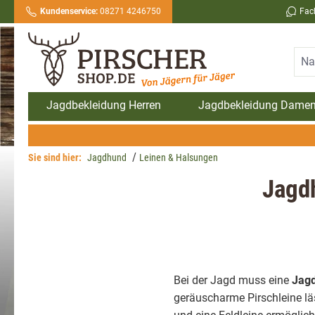
Kundenservice:
08271 4246750
Fac
springen
Zur Hauptnavigation springen
Jagdbekleidung Herren
Jagdbekleidung Dame
Sie sind hier:
Jagdhund
Leinen & Halsungen
Jagdh
Bei der Jagd muss eine
Jag
geräuscharme Pirschleine lä