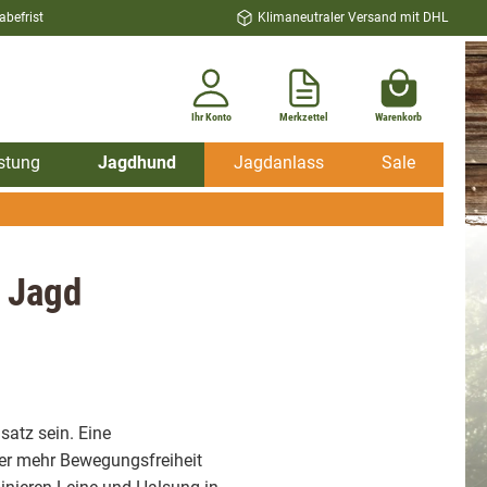
befrist
Klimaneutraler Versand mit DHL
Ihr Konto
Merkzettel
Warenkorb
stung
Jagdhund
Jagdanlass
Sale
e Jagd
satz sein. Eine
rer mehr Bewegungsfreiheit