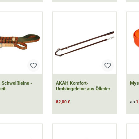
 Schweißleine -
AKAH Komfort-
Myst
eit
Umhängeleine aus Ölleder
82,00 €
ab
1