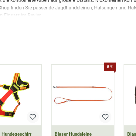
t die kontrollierte Arbeit auf größere Distanz. Moxonleinen kom
 Shop finden Sie passende Jagdhundeleinen, Halsungen und Hal
n Einsatz im Revier.
lem Leinentyp, Länge, Material und Handhabung entscheidend. Z
en, verstellbare Umhängeleinen, kompakte Pirsch- und Moxonlei
durch separate Halsungen und Halsbänder, beispielsweise mit 
aus Leder, BioThane und Nylon bieten je nach Ausführung unters
erungsbeständigkeit. Vertreten sind unter anderem Produkte von
N
8 %
en-Typen »
//
Halsungen & Halsbänder »
//
Material »
//
Nach J
agen »
 Hundegeschirr
Blaser Hundeleine
Bla