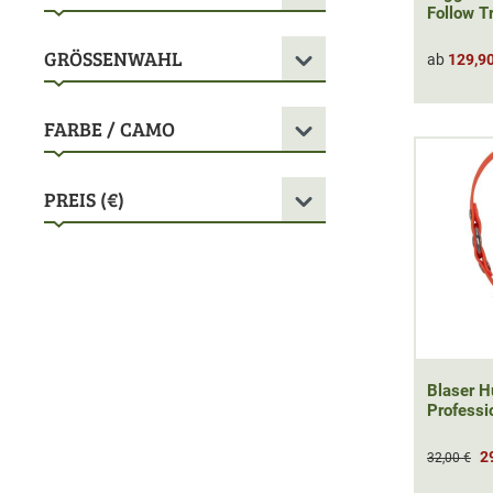
Follow Tr
GRÖSSENWAHL
ab
129,90
FARBE / CAMO
PREIS (€)
Blaser 
Professi
2
32,00 €