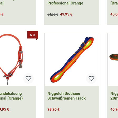
ail
Professional Orange
(Bra
 €
49,95 €
45,0
54,00 €
6 %
Hundehalsung
Niggeloh Biothane
Nigg
onal (Orange)
Schweißriemen Track
20m
9,95 €
98,90 €
40,9