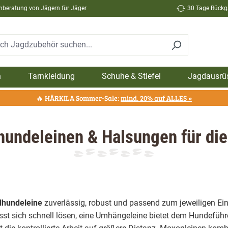
hberatung von Jägern für Jäger
30 Tage Rückga
n
Tarnkleidung
Schuhe & Stiefel
Jagdausrü
🔥 HÄRKILA Sommer-Sale:
mind. 20% auf ALLES »
undeleinen & Halsungen für di
dhundeleine
zuverlässig, robust und passend zum jeweiligen Ein
sst sich schnell lösen, eine Umhängeleine bietet dem Hundefüh