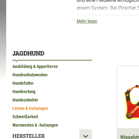
und eine Feldleine ermöglich
einem System. Bei Pirscher
Ausbildung und den tägliche
Mehr lesen
Für die Auswahl sind vor al
anderem klassische Führlein
Ergänzt wird das Sortiment 
Neoprenpolsterung. Modelle 
JAGDHUND
Griffigkeit, Pflege und Witt
und
Hunter
.
Ausbildung & Apportieren
Hundeschutzwesten
Hundefutter
Direkt zu:
Hundeortung
Worauf achten? »
//
Lein
Hundezubehör
Beratung »
//
Häufige Fr
Leinen & Halsungen
Schweißarbeit
Warnwesten & -halsungen
HERSTELLER
Niggeloh