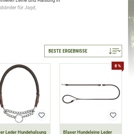
binieren Leine und Halsung in
sbänder für Jagd,
ur Verfügung stehen unter
nen sowie lange Feldleinen.
Zugbegrenzung oder
chiedliche Vorteile bei
iggeloh
,
Mystique
,
AKAH
8 %
agdart »
//
Marken »
//
ser Leder Hundehalsung
Blaser Hundeleine Leder