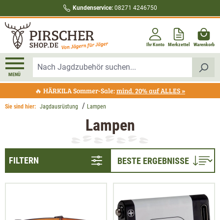
Kundenservice:
08271 4246750
alt springen
Ihr Konto
Merkzettel
Warenkorb
MENÜ
🔥 HÄRKILA Sommer-Sale:
mind. 20% auf ALLES »
Sie sind hier:
Jagdausrüstung
Lampen
Lampen
FILTERN