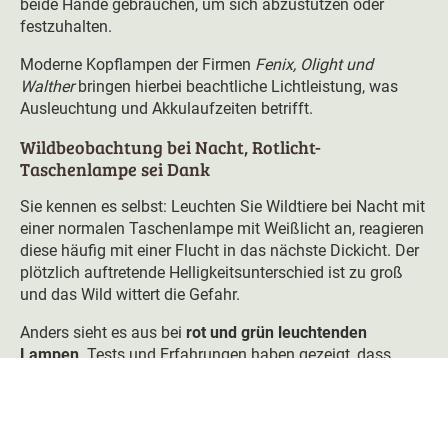
beide Hände gebrauchen, um sich abzustützen oder
festzuhalten.
Moderne Kopflampen der Firmen
Fenix, Olight und
Walther
bringen hierbei beachtliche Lichtleistung, was
Ausleuchtung und Akkulaufzeiten betrifft.
Wildbeobachtung bei Nacht, Rotlicht-
Taschenlampe sei Dank
Sie kennen es selbst: Leuchten Sie Wildtiere bei Nacht mit
einer normalen Taschenlampe mit Weißlicht an, reagieren
diese häufig mit einer Flucht in das nächste Dickicht. Der
plötzlich auftretende Helligkeitsunterschied ist zu groß
und das Wild wittert die Gefahr.
Anders sieht es aus bei
rot und grün leuchtenden
Lampen
. Tests und Erfahrungen haben gezeigt, dass
besonders Sauen weniger empfindlich auf eine
Rotlicht-
Taschenlampe
reagieren. Häufig stören Sie sich sogar
überhaupt nicht daran.