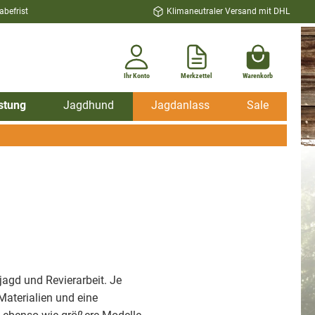
befrist
Klimaneutraler Versand mit DHL
Ihr Konto
Merkzettel
Warenkorb
stung
Jagdhund
Jagdanlass
Sale
jagd und Revierarbeit. Je
aterialien und eine