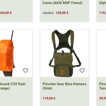
Camo (AXIS MSP Forest)
(Op
334,00 €
135,95 €
119,
169,95 €
cksack C50 Rain
Pirscher Gear Bino Harness
Pirs
range)
(Grün)
Tasc
119,00 €
39,9