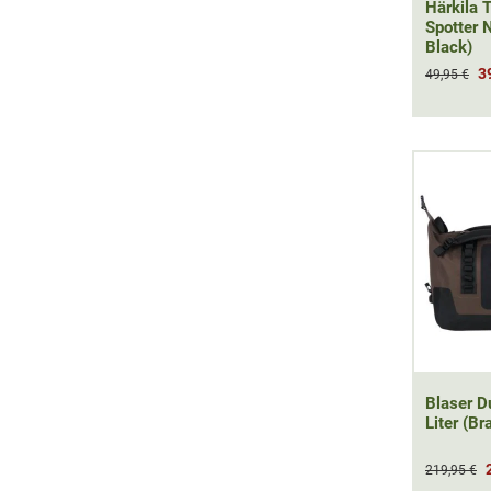
Härkila 
Spotter 
Black)
3
49,95 €
Blaser D
Liter (Br
219,95 €