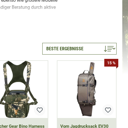
e ebenso wie größere Modelle
ndiger Beratung durch aktive
ack. Beim Ansitz wird meist
ren Strecken und bei höherer
ung besonders wichtig. Zur
obuste Rucksäcke aus
wählte Fernglastaschen und
15 %
lten »
//
Tragesystem &
cher Gear Bino Harness
Vorn Jagdrucksack EV30