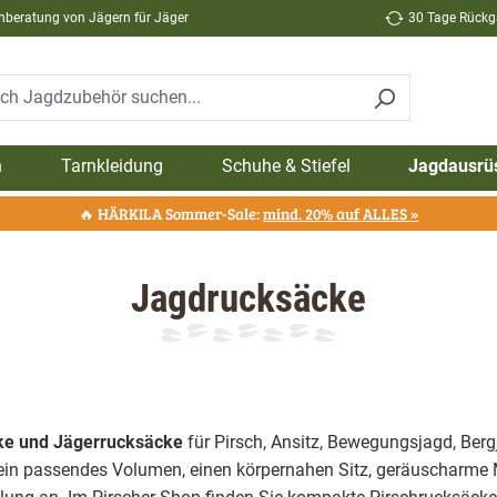
hberatung von Jägern für Jäger
30 Tage Rückga
n
Tarnkleidung
Schuhe & Stiefel
Jagdausrü
🔥 HÄRKILA Sommer-Sale:
mind. 20% auf ALLES »
Jagdrucksäcke
ke und Jägerrucksäcke
für Pirsch, Ansitz, Bewegungsjagd, Berg
in passendes Volumen, einen körpernahen Sitz, geräuscharme M