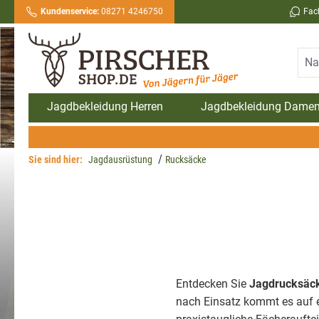
Kundenservice:
08271 4246750
Fac
springen
Zur Hauptnavigation springen
Jagdbekleidung Herren
Jagdbekleidung Dame
Sie sind hier:
Jagdausrüstung
Rucksäcke
Entdecken Sie
Jagdrucksäc
nach Einsatz kommt es auf e