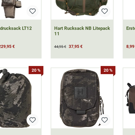
gdrucksack LT12
Hart Rucksack NB Litepack
Erst
11
229,95 €
37,95 €
8,99
44,95 €
20 %
20 %