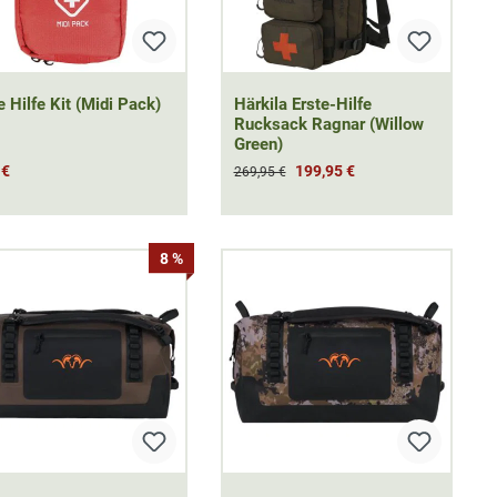
e Hilfe Kit (Midi Pack)
Härkila Erste-Hilfe
Rucksack Ragnar (Willow
Green)
 €
199,95 €
269,95 €
8 %