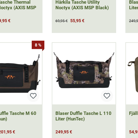
Tasche Thermal
Härkila Tasche Utility
Blas
Noctyx (AXIS MSP
Noctyx (AXIS MSP Black)
Lite
9,95 €
55,95 €
69,95 €
249,
8 %
uffle Tasche M 60
Blaser Duffle Tasche L 110
Fjäl
aun)
Liter (HunTec)
201,95 €
249,95 €
54,9