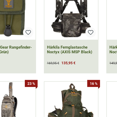
 Gear Rangefinder-
Härkila Fernglastasche
Härk
Grün)
Noctyx (AXIS MSP Black)
Noc
135,95 €
169,95 €
149,
23 %
16 %