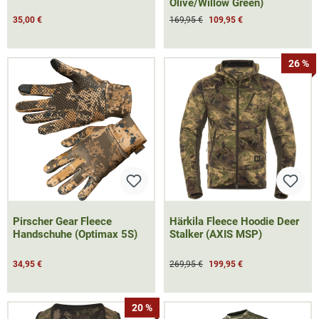
Olive/Willow Green)
35,00 €
169,95 €
109,95 €
26 %
Pirscher Gear Fleece
Härkila Fleece Hoodie Deer
Handschuhe (Optimax 5S)
Stalker (AXIS MSP)
34,95 €
269,95 €
199,95 €
20 %