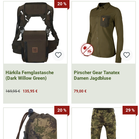
20 %
Härkila Fernglastasche
Pirscher Gear Tanatex
(Dark Willow Green)
Damen Jagdbluse
169,95 €
135,95 €
79,00 €
20 %
29 %