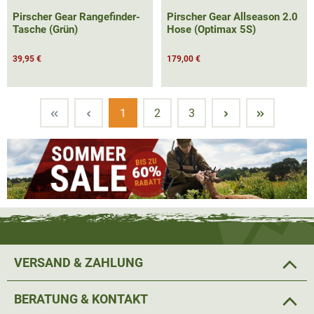
Pirscher Gear Rangefinder-
Pirscher Gear Allseason 2.0
Tasche (Grün)
Hose (Optimax 5S)
39,95 €
179,00 €
Seite
Seite
Seite
1
2
3
VERSAND & ZAHLUNG
BERATUNG & KONTAKT