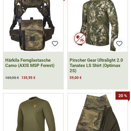
Härkila Fernglastasche
Pirscher Gear Ultralight 2.0
Camo (AXIS MSP Forest)
Tanatex LS Shirt (Optimax
2S)
169,95 €
135,95 €
59,00 €
20 %