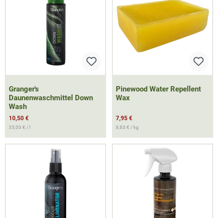
Granger's
Pinewood Water Repellent
Daunenwaschmittel Down
Wax
Wash
10,50 €
7,95 €
35,00 € / l
8,83 € / kg