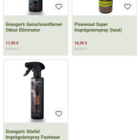
Granger's Geruchsentferner
Pinewood Super
Odour Eliminator
Imprägnierspray (heat)
11,95 €
16,95 €
43,45 € / l
56,50 € / l
Granger's Stiefel
Imprägnierspray Footwear