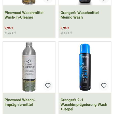
Pinewood Waschmittel
Granger's Waschmittel
Wash-In-Cleaner
Merino Wash
9,95 €
8,95 €
44,22 € / l
29,83 € / l
Pinewood Wasch-
Granger's 2-1
Imprägniermittel
Waschimprägnierung Wash
+ Repel