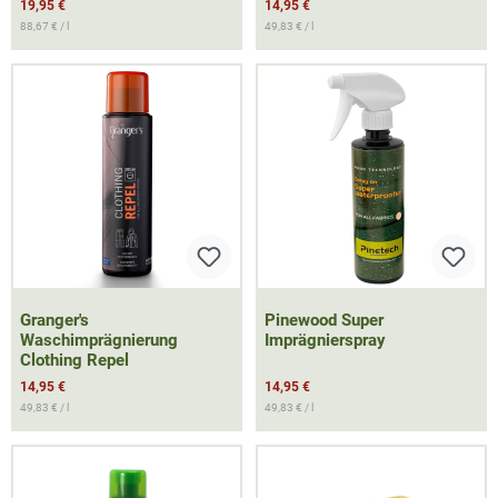
19,95 €
14,95 €
88,67 € / l
49,83 € / l
Granger's
Pinewood Super
Waschimprägnierung
Imprägnierspray
Clothing Repel
14,95 €
14,95 €
49,83 € / l
49,83 € / l