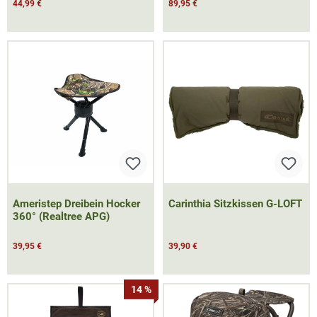
44,99 €
89,95 €
Ameristep Dreibein Hocker
Carinthia Sitzkissen G-LOFT
360° (Realtree APG)
39,95 €
39,90 €
14 %