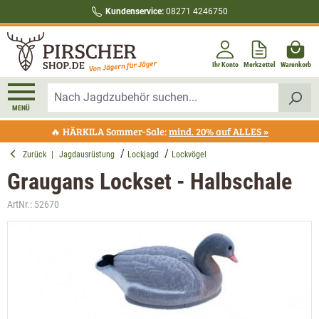
Kundenservice:
08271 4246750
alt springen
Ihr Konto
Merkzettel
Warenkorb
MENÜ
🔥 HÄRKILA Sommer-Sale:
mind. 20% auf ALLES »
Zurück
|
Jagdausrüstung
Lockjagd
Lockvögel
Graugans Lockset - Halbschale
ArtNr.:
52670
Bildergalerie überspringen