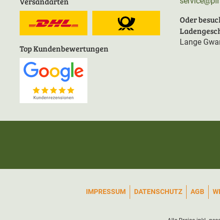
Versandarten
service@pi
Oder besuc
Ladengesch
Lange Gwan
Top Kundenbewertungen
IMPRESSUM
DATENSCHUTZ
AGB
W