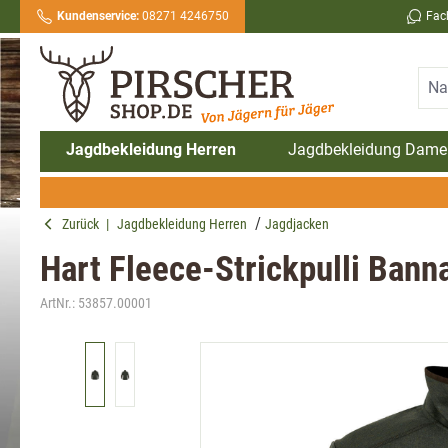
Kundenservice:
08271 4246750
Fac
springen
Zur Hauptnavigation springen
Jagdbekleidung Herren
Jagdbekleidung Dame
Zurück
|
Jagdbekleidung Herren
Jagdjacken
Hart Fleece-Strickpulli Bann
ArtNr.:
53857.00001
Bildergalerie überspringen