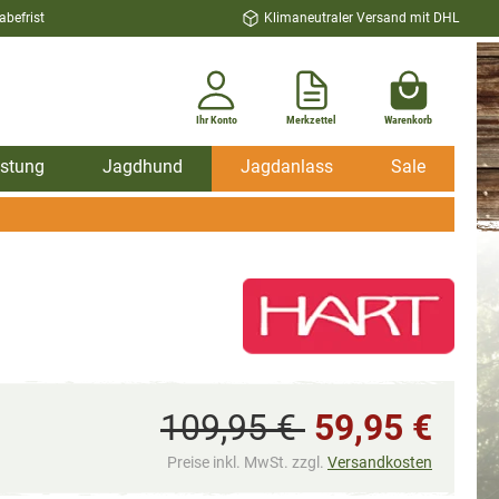
befrist
Klimaneutraler Versand mit DHL
Ihr Konto
Merkzettel
Warenkorb
stung
Jagdhund
Jagdanlass
Sale
109,95 €
59,95 €
Preise inkl. MwSt. zzgl.
Versandkosten