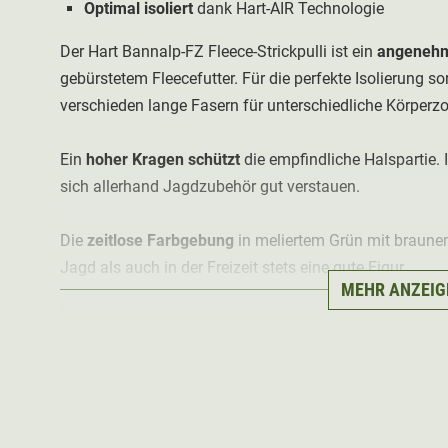
Optimal isoliert
dank Hart-AIR Technologie
Der Hart Bannalp-FZ Fleece-Strickpulli ist ein
angenehm 
gebürstetem Fleecefutter. Für die perfekte Isolierung so
verschieden lange Fasern für unterschiedliche Körperz
Ein
hoher Kragen schützt
die empfindliche Halspartie. 
sich allerhand Jagdzubehör gut verstauen.
Die
zeitlose Farbgebung
in meliertem Grün mit braune
Jagd als auch in der Freizeit stets eine gute Figur.
MEHR ANZEIG
Material: 85% Acryl, 15% Polyester; Kontrastmaterial: 
Polyester