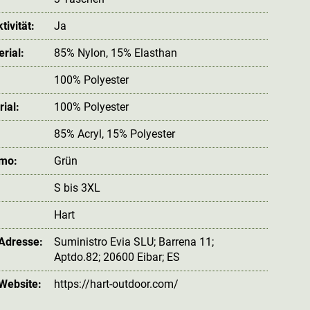
ivität:
Ja
rial:
85% Nylon, 15% Elasthan
100% Polyester
ial:
100% Polyester
85% Acryl, 15% Polyester
amo:
Grün
S bis 3XL
Hart
 Adresse:
Suministro Evia SLU; Barrena 11;
Aptdo.82; 20600 Eibar; ES
 Website:
https://hart-outdoor.com/