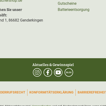
rschershop.de
Gutscheine
hen Sie unser
Batterieentsorgung
äft:
d 1, 86682 Genderkingen
Aktuelles & Gewinnspiel
IDERRUFSRECHT
KONFORMITÄTSERKLÄRUNG
BARRIEREFREIHE