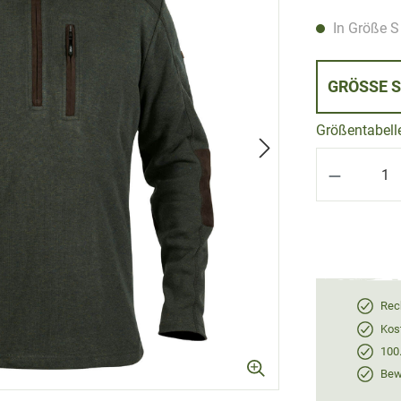
In Größe S 
GRÖSSE 
Größentabell
Produkt 
Rec
Kos
100
Bewe