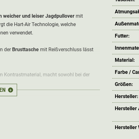
Atmungsakt
weicher und leiser Jagdpullover
mit
Außenmate
rgt die Hart-Air Technologie, welche
onen verwendet.
Futter:
Innenmater
In der
Brusttasche
mit Reißverschluss lässt
Material:
Farbe / C
m Kontrastmaterial, macht sowohl bei der
Größen:
EN
+
Hersteller:
85% Nylon, 15% Elasthan; Futter: 100%
Hersteller
Hersteller