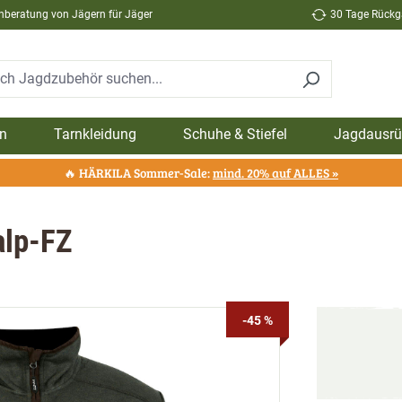
hberatung von Jägern für Jäger
30 Tage Rückga
n
Tarnkleidung
Schuhe & Stiefel
Jagdausrü
🔥 HÄRKILA Sommer-Sale:
mind. 20% auf ALLES »
alp-FZ
-45 %