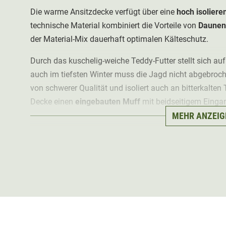
Die warme Ansitzdecke verfügt über eine
hoch isoliere
technische Material
kombiniert die Vorteile von
Daunen
der Material-Mix dauerhaft optimalen Kälteschutz.
Durch das kuschelig-weiche Teddy-Futter stellt sich a
auch im tiefsten Winter muss die Jagd nicht abgebroch
von schwerer Qualität und isoliert auch an bitterkalten
Decke einen
eingebauten Muff
mit beidseitigem Einga
MEHR ANZEIG
Die
geräuscharme Decke
mit den Maßen von 150x180 
und transportierbar
. Die Ansitzdecke kann
mit Knöpfen
Halsband zusätzlich fixiert werden. Mit dieser Ansitzde
Vergnügen.
Material: 75% Wolle, 20% Polyamid, 5% Polyester; Futte
Loft®)