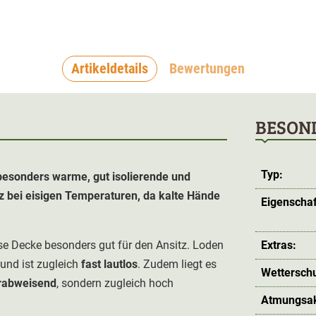
Artikeldetails
Bewertungen
BESON
Typ:
 besonders warme, gut isolierende und
tz bei eisigen Temperaturen, da kalte Hände
Eigenschaf
se Decke besonders gut für den Ansitz. Loden
Extras:
und ist zugleich
fast lautlos
. Zudem liegt es
Wetterschu
rabweisend
, sondern zugleich hoch
Atmungsakt