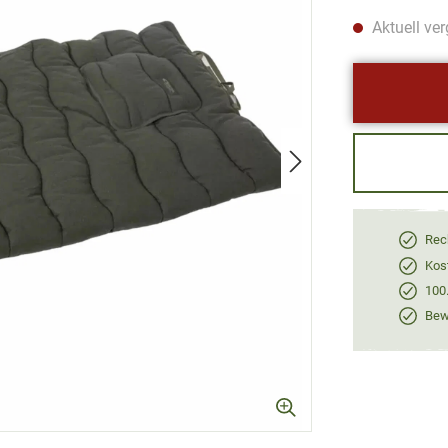
Aktuell ver
Rec
Kos
100
Bewe