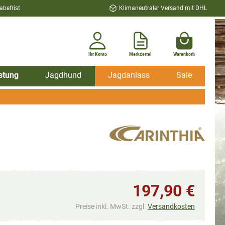
befrist
Klimaneutraler Versand mit DHL
Ihr Konto
Merkzettel
Warenkorb
stung
Jagdhund
Jagdanlass
Sale
197,90 €
Preise inkl. MwSt. zzgl.
Versandkosten