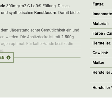
Futter:
nde
300mg/m2 G-Loft® Füllung. Dieses
und synthetischen
Kunstfasern
. Damit bietet
Innenmater
Material:
uf dem Jägerstand echte Gemütlichkeit ein und
Farbe / C
en werden. Die Ansitzdecke ist mit
2.500g
Hersteller:
 Tagen optimal. Für kalte Hände besitzt die
ng.
Gewicht:
EN
+
cm ist durch einen Tragegurt
leicht verpack-
Maße:
 auf die optimale Weite
und mit einem
Hersteller
cke sind die kalten Ansitznächte ein echtes
Hersteller
r: 100% Polyester; Füllung: 100% Polyester (G-