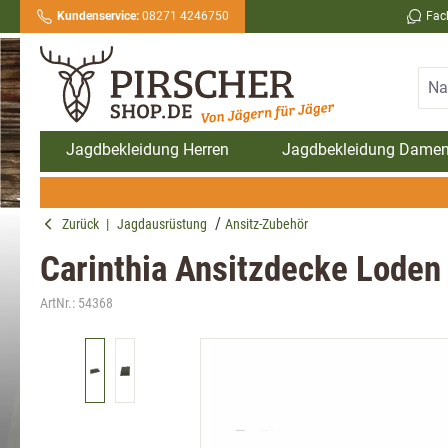
Kundenservice:
08271 4246750
Fac
springen
Zur Hauptnavigation springen
Jagdbekleidung Herren
Jagdbekleidung Dame
Zurück
|
Jagdausrüstung
Ansitz-Zubehör
Carinthia Ansitzdecke Loden 
ArtNr.:
54368
Bildergalerie überspringen