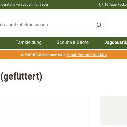
hberatung von Jägern für Jäger
30 Tage Rückga
n
Tarnkleidung
Schuhe & Stiefel
Jagdausrü
🔥 HÄRKILA Sommer-Sale:
mind. 20% auf ALLES »
(gefüttert)