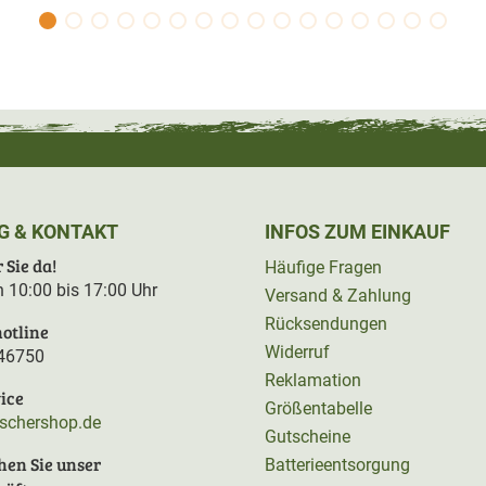
G & KONTAKT
INFOS ZUM EINKAUF
 Sie da!
Häufige Fragen
on 10:00 bis 17:00 Uhr
Versand & Zahlung
Rücksendungen
otline
Widerruf
46750
Reklamation
ice
Größentabelle
rschershop.de
Gutscheine
hen Sie unser
Batterieentsorgung