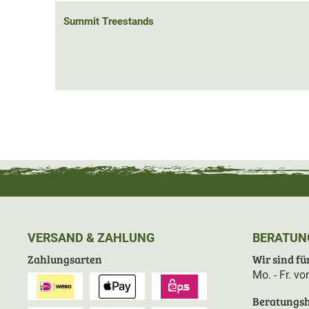
Wildwechsel zu bejagen. Alles was man benötigt ist ei
50cm.
Summit Treestands
Der S
ummit Viper SD
ist ein gutes Allround Modell un
aufeinander abgestimmt.
Der Klettersitz kommt mit al
Im Lieferumfang ist auch ein Sicherheitsgeschirr und - 
Der Klettersitz kommt mit einem
Sicherheitsbügel, welc
Sicherung dient
. Der Sicherheitsbügel
kann aber auch
Gewehrschützen empfehlen
wir
den
Zusatzartikel mi
zusätzlichen Gewehrauflage kann man den Klettersitz pe
VERSAND & ZAHLUNG
BERATUN
Zahlungsarten
Wir sind für
Mo. - Fr. v
Beratungsh