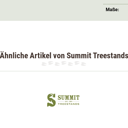
Maße:
Ähnliche Artikel von Summit Treestand
unter den Klettersitzen. Das Modell Viper SD
t und einfach Handhabung mit hohem
ine Kanzel oder Ansitzleiter aufstellen kann
große Beliebtheit auf der Drückjagd. Auch
pliziert im eigenen Revier zum Beispiel einen