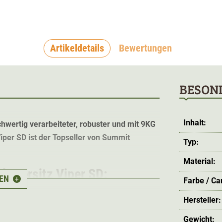
Artikeldetails
Bewertungen
BESON
Inhalt:
chwertig verarbeiteter, robuster und mit 9KG
iper SD ist der Topseller von Summit
Typ:
Material:
lettersitz Viper SD:
EN
+
Farbe / C
Hersteller:
Gewicht: