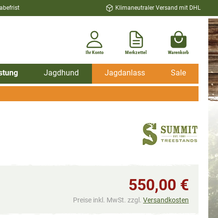
befrist
Klimaneutraler Versand mit DHL
Ihr Konto
Merkzettel
Warenkorb
stung
Jagdhund
Jagdanlass
Sale
550,00 €
Preise inkl. MwSt. zzgl.
Versandkosten