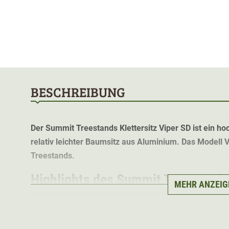
BESCHREIBUNG
Der Summit Treestands Klettersitz Viper SD ist ein ho
relativ leichter Baumsitz aus Aluminium. Das Modell V
Treestands.
Highlights des Summit Treestand K
MEHR ANZEIG
stabile Aluminium Konstruktion
nur 9Kg schwer