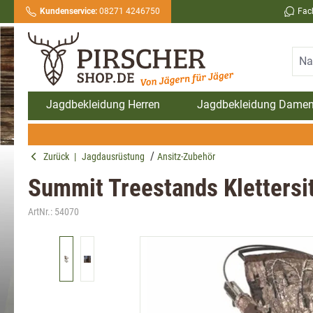
Kundenservice:
08271 4246750
Fac
springen
Zur Hauptnavigation springen
Jagdbekleidung Herren
Jagdbekleidung Dame
Zurück
|
Jagdausrüstung
Ansitz-Zubehör
Summit Treestands Klettersit
ArtNr.:
54070
Bildergalerie überspringen