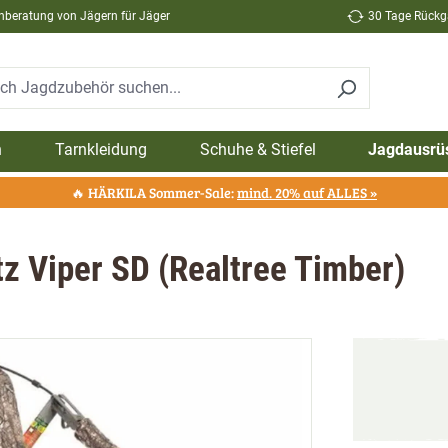
hberatung von Jägern für Jäger
30 Tage Rückga
n
Tarnkleidung
Schuhe & Stiefel
Jagdausrü
🔥 HÄRKILA Sommer-Sale:
mind. 20% auf ALLES »
z Viper SD (Realtree Timber)