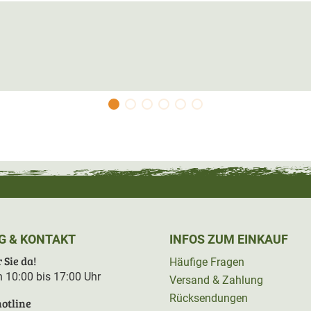
n
Baum mit einem Durchmesser von 20-
d Gewicht, Komfort und Handling sind optimal
lem was man benötigt um sofort loszulegen.
gurt enthalten.
her hauptsächlich als Kletterhilfe und
 als Gewehrauflage verwendet werden
. Für
t der Artikelnummer 52826.
Mit der
rfekt auf sich einstellen.
G & KONTAKT
INFOS ZUM EINKAUF
 Sie da!
Häufige Fragen
on 10:00 bis 17:00 Uhr
Versand & Zahlung
Rücksendungen
otline