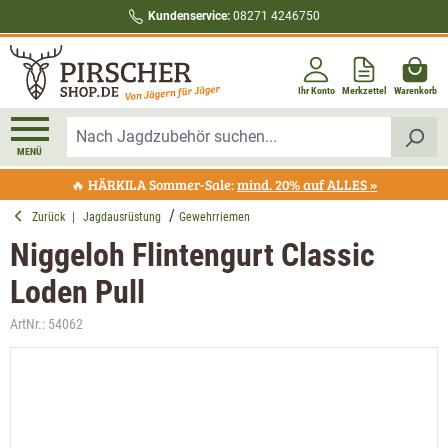
Kundenservice:
08271 4246750
alt springen
Ihr Konto
Merkzettel
Warenkorb
MENÜ
🔥 HÄRKILA Sommer-Sale:
mind. 20% auf ALLES »
Zurück
|
Jagdausrüstung
Gewehrriemen
Niggeloh Flintengurt Classic
Loden Pull
ArtNr.:
54062
Bildergalerie überspringen