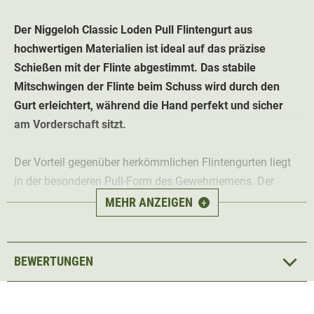
Der Niggeloh Classic Loden Pull
Flintengurt aus
hochwertigen Materialien
ist ideal auf das präzise
Schießen mit der Flinte abgestimmt. Das stabile
Mitschwingen der Flinte beim Schuss wird durch den
Gurt erleichtert, während die Hand perfekt und sicher
am Vorderschaft sitzt.
Der Vorteil gegenüber herkömmlichen Flintengurten liegt
in der besonderen Pull-Form des Gewehrriemens. Der
wellenförmige Pull-Bereich sorgt beim Schießen dafür,
MEHR ANZEIGEN
+
dass der Vorderschaft optimal stabilisiert wird und sicher
in der Hand liegt. Die Wellenform und die rutschsichere
Unterseite bieten besten Grip und einen sicheren Griff,
BEWERTUNGEN
daher bleibt der Gewehrgurt stets sicher in der Hand.
Das weiche, breite Neoprenteil ist besonders angenehm