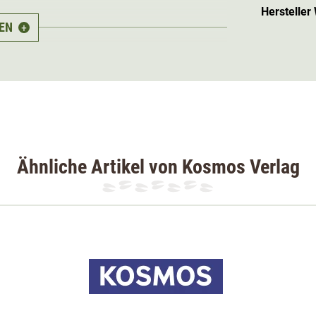
Hersteller
EN
+
 verstehen
 Fähigkeit,, Wildtiere in freier Wildbahn
Ähnliche Artikel von Kosmos Verlag
m Schalenwild zuverlässig erkennt, kann
che falsch liegt und dennoch am Abzug zieht,
ärt der Fachmann, woran er Alter und
s Ansprechen von Reh-, Rot-, Dam-, Muffel-,
iche Informationen ergänzen die