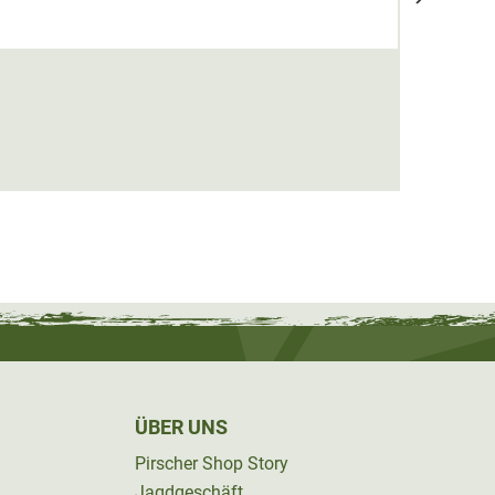
500 P
22,00
ÜBER UNS
Pirscher Shop Story
Jagdgeschäft