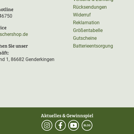
Rücksendungen
otline
Widerruf
46750
Reklamation
ice
Größentabelle
rschershop.de
Gutscheine
hen Sie unser
Batterieentsorgung
äft:
d 1, 86682 Genderkingen
Aktuelles & Gewinnspiel