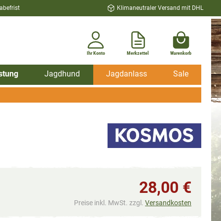
befrist
Klimaneutraler Versand mit DHL
Ihr Konto
Merkzettel
Warenkorb
stung
Jagdhund
Jagdanlass
Sale
28,00 €
Preise inkl. MwSt. zzgl.
Versandkosten