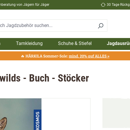
hberatung von Jägern für Jäger
30 Tage Rückga
n
Tarnkleidung
Schuhe & Stiefel
Jagdausrü
🔥 HÄRKILA Sommer-Sale:
mind. 20% auf ALLES »
wilds - Buch - Stöcker