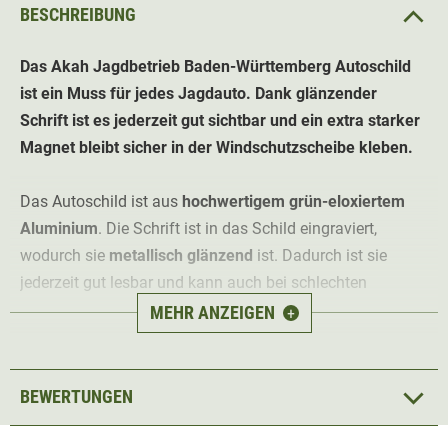
BESCHREIBUNG
Das Akah Jagdbetrieb Baden-Württemberg Autoschild
ist ein Muss für jedes Jagdauto. Dank glänzender
Schrift ist es jederzeit gut sichtbar und ein extra starker
Magnet bleibt sicher in der Windschutzscheibe kleben.
Das Autoschild ist aus
hochwertigem grün-eloxiertem
Aluminium
. Die Schrift ist in das Schild eingraviert,
wodurch sie
metallisch glänzend
ist. Dadurch ist sie
jederzeit gut lesbar und kann auch bei schlechten
Lichtverhältnissen noch gut wahrgenommen werden. Das
MEHR ANZEIGEN
+
Baden-Württemberg Logo
rundet das Schild schön ab.
Mittels starkem Saugnapf kann das Schild
sicher in der
BEWERTUNGEN
Windschutzscheibe
angebracht werden. Sollte das
Autoschild nicht gebraucht werden, kann es einfach dank