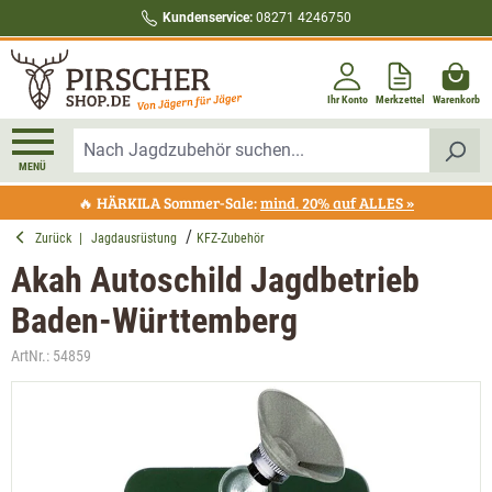
Kundenservice:
08271 4246750
alt springen
Ihr Konto
Merkzettel
Warenkorb
MENÜ
🔥 HÄRKILA Sommer-Sale:
mind. 20% auf ALLES »
Zurück
|
Jagdausrüstung
KFZ-Zubehör
Akah Autoschild Jagdbetrieb
Baden-Württemberg
ArtNr.:
54859
Bildergalerie überspringen