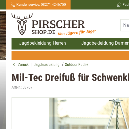
Kundenservice:
08271 4246750
Fac
springen
Zur Hauptnavigation springen
Jagdbekleidung Herren
Jagdbekleidung Dame
Zurück
|
Jagdausrüstung
Outdoor Küche
Mil-Tec Dreifuß für Schwenk
ArtNr.:
53707
Bildergalerie überspringen