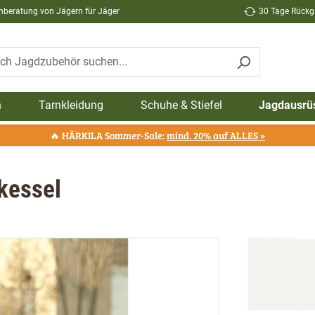
hberatung von Jägern für Jäger
30 Tage Rückga
n
Tarnkleidung
Schuhe & Stiefel
Jagdausrü
🔥 HÄRKILA Sommer-Sale:
mind. 20% auf ALLES »
kessel