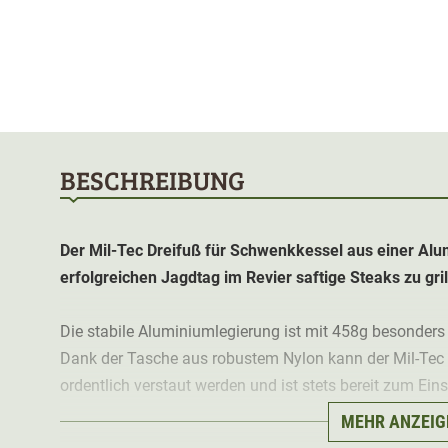
BESCHREIBUNG
Der Mil-Tec Dreifuß für Schwenkkessel aus einer Alu
erfolgreichen Jagdtag im Revier saftige Steaks zu gril
Die stabile Aluminiumlegierung ist mit 458g besonders
Dank der Tasche aus robustem Nylon kann der Mil-Tec
ordentlich verstaut werden und ist stets bereit zum Ei
MEHR ANZEIG
Dank der Tragfähigkeit von 15 kg kann der Dreibein au