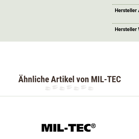
e Höhenverstellbarkeit. Zudem lässt sich der
Hersteller
em angenehm kleinen Packmaß.
Hersteller
Ähnliche Artikel von MIL-TEC