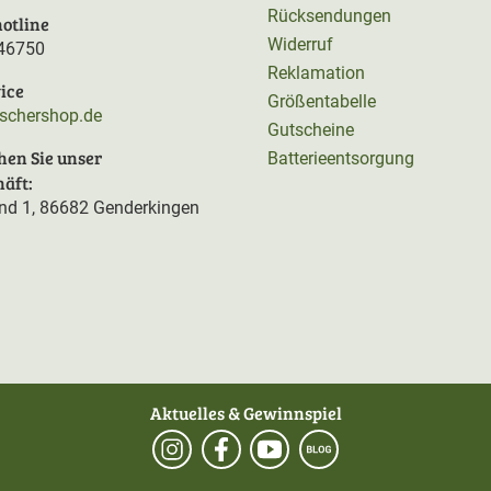
Rücksendungen
otline
Widerruf
46750
Reklamation
ice
Größentabelle
rschershop.de
Gutscheine
hen Sie unser
Batterieentsorgung
äft:
d 1, 86682 Genderkingen
Aktuelles & Gewinnspiel