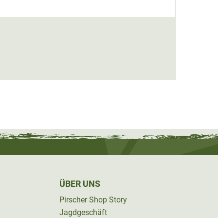
Beart
44,95 
ÜBER UNS
Pirscher Shop Story
Jagdgeschäft