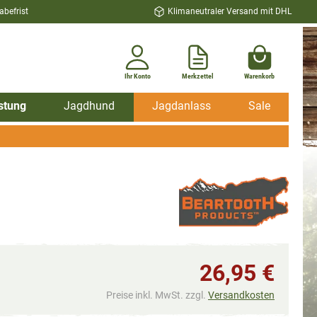
befrist
Klimaneutraler Versand mit DHL
Ihr Konto
Merkzettel
Warenkorb
stung
Jagdhund
Jagdanlass
Sale
26,95 €
Preise inkl. MwSt. zzgl.
Versandkosten