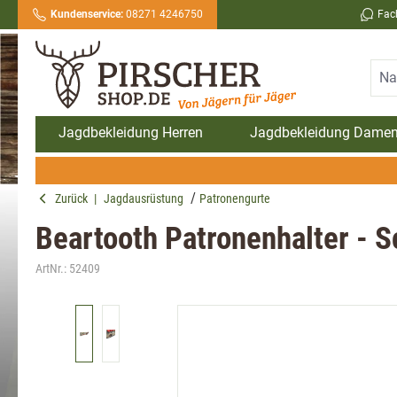
Kundenservice:
08271 4246750
Fac
springen
Zur Hauptnavigation springen
Jagdbekleidung Herren
Jagdbekleidung Dame
Zurück
|
Jagdausrüstung
Patronengurte
Beartooth Patronenhalter - S
ArtNr.:
52409
Bildergalerie überspringen