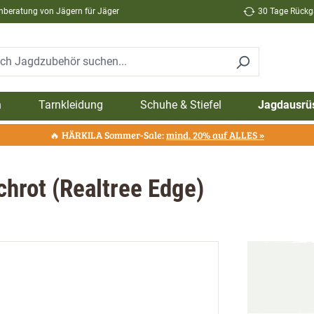
hberatung von Jägern für Jäger
30 Tage Rückga
n
Tarnkleidung
Schuhe & Stiefel
Jagdausrü
🔥 HÄRKILA Sommer-Sale:
mind. 20% auf ALLES »
chrot (Realtree Edge)