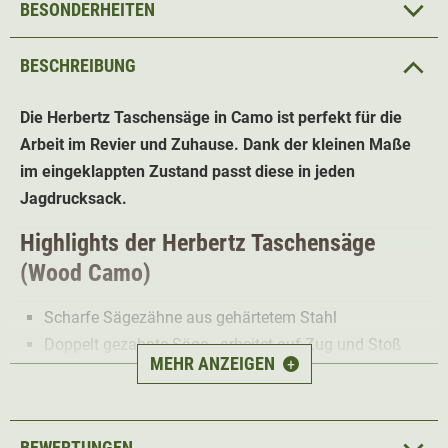
BESONDERHEITEN
BESCHREIBUNG
Die Herbertz Taschensäge in Camo ist perfekt für die
Arbeit im Revier und Zuhause. Dank der kleinen Maße
im eingeklappten Zustand passt diese in jeden
Jagdrucksack.
Highlights der Herbertz Taschensäge
(Wood Camo)
Scharfe Sägezähne aus gehärtetem Stahl
Doppelt gezahnte Säge - arbeitet auf Zug und Stoß
MEHR ANZEIGEN
+
Back-Lock Arretierung für erhöhte Sicherheit
Rutschfester Griff
Die Herbertz Taschensäge ist der perfekte Begleiter bei
BEWERTUNGEN