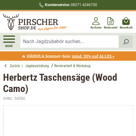
Kundenservice:
08271 4246750
alt springen
Ihr Konto
Merkzettel
Warenkorb
MENÜ
🔥 HÄRKILA Sommer-Sale:
mind. 20% auf ALLES »
Zurück
|
Jagdausrüstung
Revierarbeit & Werkzeug
Herbertz Taschensäge (Wood
Camo)
ArtNr.:
54580
Bildergalerie überspringen