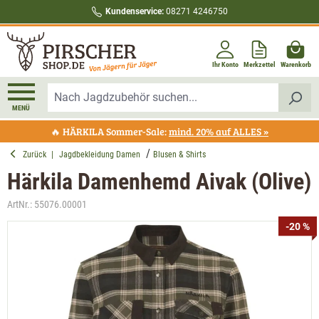
Kundenservice:
08271 4246750
alt springen
Ihr Konto
Merkzettel
Warenkorb
MENÜ
🔥 HÄRKILA Sommer-Sale:
mind. 20% auf ALLES »
Zurück
|
Jagdbekleidung Damen
Blusen & Shirts
Härkila Damenhemd Aivak (Olive)
ArtNr.:
55076.00001
Bildergalerie überspringen
-20 %