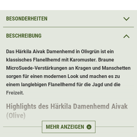
BESONDERHEITEN
BESCHREIBUNG
Das Härkila Aivak Damenhemd in Olivgrün ist ein
klassisches Flanellhemd mit Karomuster. Braune
MicroSuede-Verstärkungen an Kragen und Manschetten
sorgen für einen modernen Look und machen es zu
einem langlebigen Flanellhemd für die Jagd und die
Freizeit.
Highlights des Härkila Damenhemd
Aivak
(Olive)
MEHR ANZEIGEN
+
Robustes
und
atmungsaktives
Baumwolle-Flanell