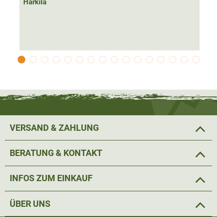
und fügen sich harmonisch in das Farbspektrum des
Härkila
Hemdes ein. Damit macht das Hemd sowohl bei der Jagd
als auch in der Freizeit stets eine gute Figur.
Dank der
Druckknöpfe
kann das Hemd besonders schnell
an- und ausgezogen werden. Zwei Druckknöpfe an den
Manschetten ermöglichen den
optimalen Sitz des
Hemdes
. Die Kragenknöpfe sind im angesagten Button-
Under-Stil angebracht.
VERSAND & ZAHLUNG
In der rechten Brusttasche mit seitlichem
Reißverschluss
lässt sich kleineres Jagdzubehör verstauen, während die
BERATUNG & KONTAKT
linke Brusttasche mit Druckknopf den schnellen Zugriff
erlaubt.
INFOS ZUM EINKAUF
Material: 97% Baumwolle, 3% Elasthan
ÜBER UNS