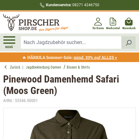
Kundenservice:
08271 4246750
alt springen
Ihr Konto
Merkzettel
Warenkorb
MENÜ
🔥 HÄRKILA Sommer-Sale:
mind. 20% auf ALLES »
Zurück
|
Jagdbekleidung Damen
Blusen & Shirts
Pinewood Damenhemd Safari
(Moos Green)
ArtNr.:
55346.00001
Bildergalerie überspringen