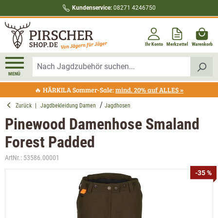
Kundenservice:
08271 4246750
alt springen
Ihr Konto
Merkzettel
Warenkorb
MENÜ
🔥 HÄRKILA Sommer-Sale:
mind. 20% auf ALLES »
Zurück
|
Jagdbekleidung Damen
Jagdhosen
Pinewood Damenhose Smaland
Forest Padded
ArtNr.:
53586.00001
Bildergalerie überspringen
-35 %