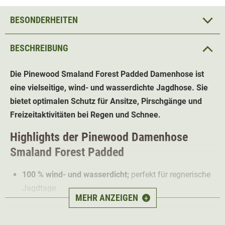
BESONDERHEITEN
BESCHREIBUNG
Die Pinewood Smaland Forest Padded
Damenhose
ist
eine vielseitige, wind- und wasserdichte Jagdhose. Sie
bietet optimalen Schutz für Ansitze, Pirschgänge und
Freizeitaktivitäten bei Regen und Schnee.
Highlights der Pinewood Damenhose
Smaland Forest Padded
100 % wind- und wasserdicht;
perfekt für regnerische
Jagdtage
MEHR ANZEIGEN
+
Verschweißte Nähte
schützen zusätzlich vor Regen
Mit leichtem Netzfutter
für kühle Jagdtage