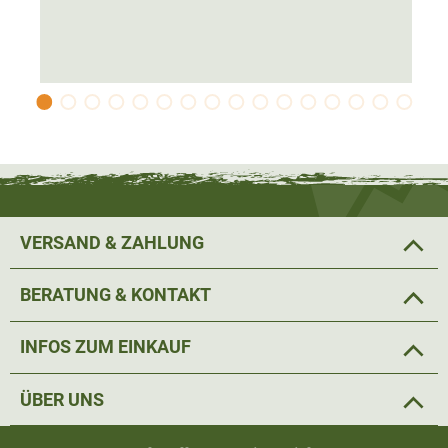
sorgen dafür, dass der empfindliche Nahtbereich auch bei
starkem Regen vor Feuchtigkeit geschützt ist.
Der feminine Allrounder ist hoch
atmungsaktiv
und bietet
ein angenehmes Körperklima. An wärmeren Tagen und
bei anstrengenden Revieraufgaben können zusätzlich
Belüftungsreißverschlüsse
an den Oberschenkeln
geöffnet werden.
VERSAND & ZAHLUNG
Die Farbgebung in Hunting green und der
feminine
Schnitt
machen nicht nur auf der Jagd eine gute Figur,
BERATUNG & KONTAKT
sondern auch in der Freizeit. Dank der vorgeformten Knie
bietet die Jagdhose enorme Bewegungsfreiheit und ist
INFOS ZUM EINKAUF
angenehm zu tragen.
ÜBER UNS
Dank der
fünf Taschen
bietet die Pinewood Smaland
Forest Padded Damenhose
viel Platz für Jagdzubehör.