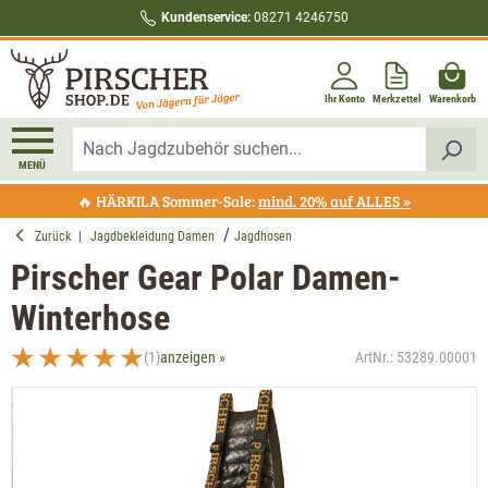
Kundenservice:
08271 4246750
alt springen
Ihr Konto
Merkzettel
Warenkorb
MENÜ
🔥 HÄRKILA Sommer-Sale:
mind. 20% auf ALLES »
Zurück
|
Jagdbekleidung Damen
Jagdhosen
Pirscher Gear Polar Damen-
Winterhose
(1)
anzeigen »
ArtNr.:
53289.00001
Durchschnittliche Bewertung von 5 von 5 Sternen
Bildergalerie überspringen