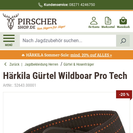
Kundenservice:
08271 4246750
alt springen
Ihr Konto
Merkzettel
Warenkorb
MENÜ
🔥 HÄRKILA Sommer-Sale:
mind. 20% auf ALLES »
Zurück
|
Jagdbekleidung Herren
Gürtel & Hosenträger
Härkila Gürtel Wildboar Pro Tech
ArtNr.:
52643.00001
Bildergalerie überspringen
-20 %