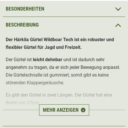
BESONDERHEITEN
BESCHREIBUNG
Der Härkila Gürtel Wildboar Tech ist ein robuster und
flexibler Gürtel für Jagd und Freizeit.
Der Gürtel ist
leicht dehnbar
und ist dadurch sehr
angenehm zu tragen, da er sich jeder Bewegung anpasst.
Die Gürtelschnalle ist gummiert, somit gibt es keine
störenden Klappergeräusche.
Es gibt den Gürtel in zwei Längen. Der Gürtel hat eine
Breite von 3,5cm.
MEHR ANZEIGEN
+
Material 48% Polypropylen, 40% Polyester, 12% Elasthan.
Farbe grün.