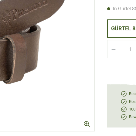
In Gürtel 8
GÜ
Produkt 
Rec
Kos
100
Bewe