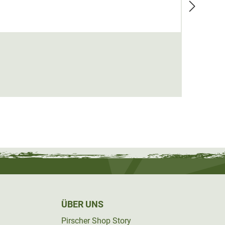
Cap m
29,95
ÜBER UNS
Pirscher Shop Story