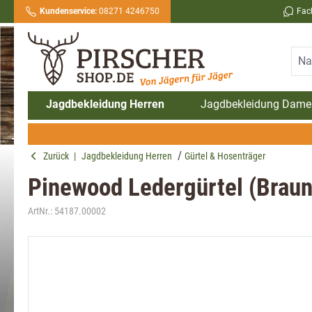
Kundenservice:
08271 4246750
Fac
springen
Zur Hauptnavigation springen
Jagdbekleidung Herren
Jagdbekleidung Dame
Zurück
|
Jagdbekleidung Herren
Gürtel & Hosenträger
Pinewood Ledergürtel (Braun
ArtNr.:
54187.00002
Bildergalerie überspringen