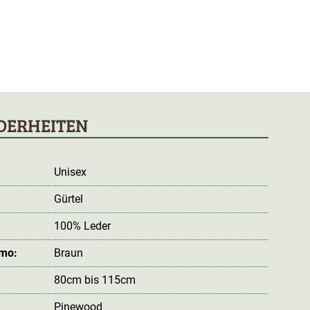
DERHEITEN
Unisex
Gürtel
100% Leder
amo:
Braun
80cm bis 115cm
Pinewood