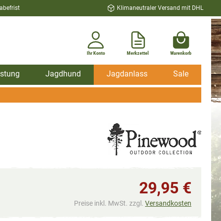
befrist
Klimaneutraler Versand mit DHL
Ihr Konto
Merkzettel
Warenkorb
stung
Jagdhund
Jagdanlass
Sale
29,95 €
Preise inkl. MwSt. zzgl.
Versandkosten