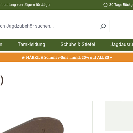
hberatung von Jägern für Jäger
30 Tage Rückga
n
Tarnkleidung
Schuhe & Stiefel
Jagdausrü
🔥 HÄRKILA Sommer-Sale:
mind. 20% auf ALLES »
)