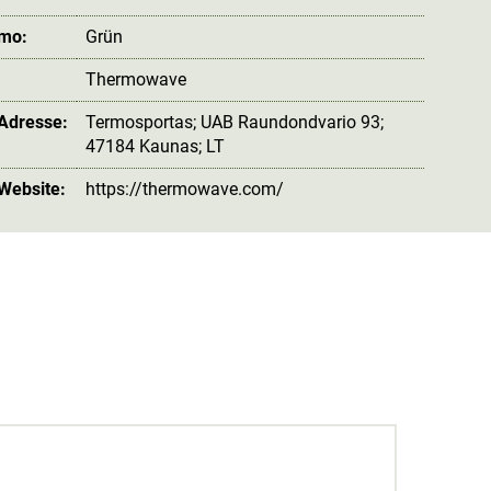
amo:
Grün
Thermowave
 Adresse:
Termosportas; UAB Raundondvario 93;
47184 Kaunas; LT
 Website:
https://thermowave.com/