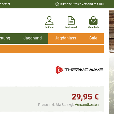
befrist
Klimaneutraler Versand mit DHL
Ihr Konto
Merkzettel
Warenkorb
stung
Jagdhund
Jagdanlass
Sale
29,95 €
Preise inkl. MwSt. zzgl.
Versandkosten