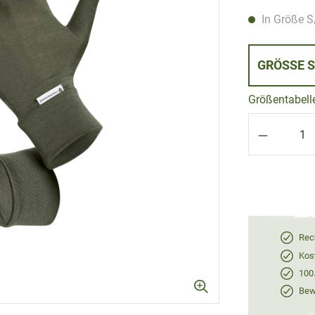
In Größe S/
GRÖ
Größentabell
Produkt 
Rec
Kos
100
Bewe