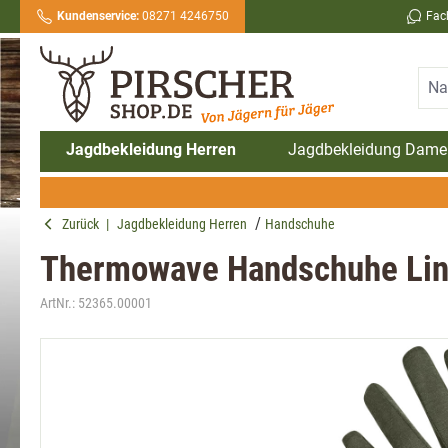
Kundenservice:
08271 4246750
Fac
springen
Zur Hauptnavigation springen
Jagdbekleidung Herren
Jagdbekleidung Dame
Zurück
|
Jagdbekleidung Herren
Handschuhe
Thermowave Handschuhe Line
ArtNr.:
52365.00001
Bildergalerie überspringen