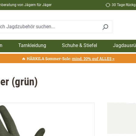
hberatung von Jägern für Jäger
30 Tage Rückga
n
Tarnkleidung
Schuhe & Stiefel
Jagdausrü
🔥 HÄRKILA Sommer-Sale:
mind. 20% auf ALLES »
r (grün)