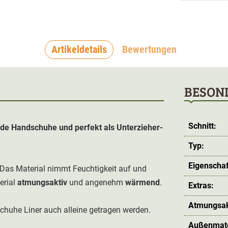
Artikeldetails
Bewertungen
BESON
Schnitt:
de Handschuhe und perfekt als Unterzieher-
Typ:
Eigenschaf
. Das Material nimmt Feuchtigkeit auf und
erial
atmungsaktiv
und angenehm
wärmend
.
Extras:
Atmungsakt
uhe Liner auch alleine getragen werden.
Außenmate