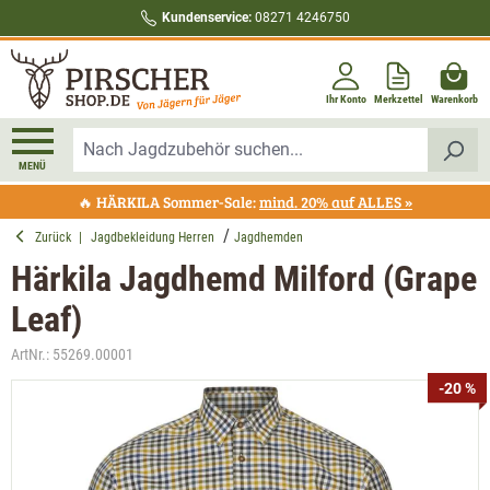
Kundenservice:
08271 4246750
alt springen
Ihr Konto
Merkzettel
Warenkorb
MENÜ
🔥 HÄRKILA Sommer-Sale:
mind. 20% auf ALLES »
Zurück
|
Jagdbekleidung Herren
Jagdhemden
Härkila Jagdhemd Milford (Grape
Leaf)
ArtNr.:
55269.00001
Bildergalerie überspringen
-20 %