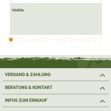
angebracht. In den
beiden Brusttaschen
lässt sich
kleineres Jagdzubehör verstauen. Die Taschen sind im
Härkila
selben Material wie das Jagdhemd, wodurch diese dezent
wirken. Ein aufgenähtes Härkila Logo fügt sich dabei
perfekt in das Hemd ein und rundet das Gesamtbild
gelungen ab.
Material: 100% Baumwolle
VERSAND & ZAHLUNG
BERATUNG & KONTAKT
INFOS ZUM EINKAUF