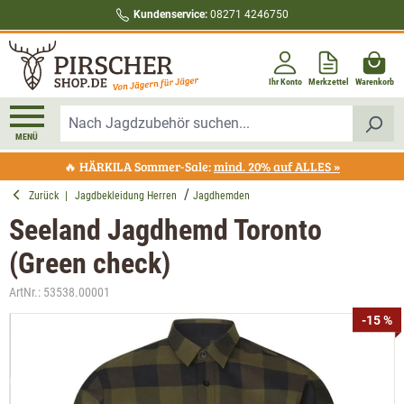
Kundenservice:
08271 4246750
alt springen
Ihr Konto
Merkzettel
Warenkorb
MENÜ
🔥 HÄRKILA Sommer-Sale:
mind. 20% auf ALLES »
Zurück
|
Jagdbekleidung Herren
Jagdhemden
Seeland Jagdhemd Toronto
(Green check)
ArtNr.:
53538.00001
Bildergalerie überspringen
-15 %