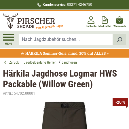
Kundenservice:
08271 4246750
alt springen
Ihr Konto
Merkzettel
Warenkorb
MENÜ
🔥 HÄRKILA Sommer-Sale:
mind. 20% auf ALLES »
Zurück
|
Jagdbekleidung Herren
Jagdhosen
Härkila Jagdhose Logmar HWS
Packable (Willow Green)
ArtNr.:
54702.00001
Bildergalerie überspringen
-20 %