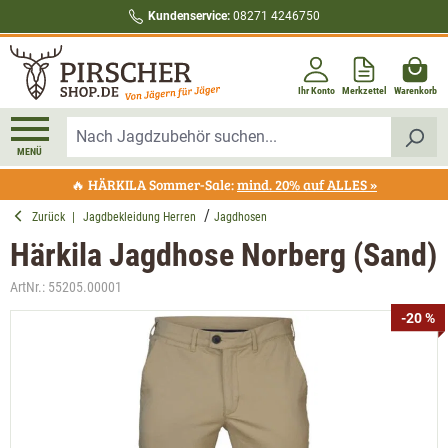
Kundenservice:
08271 4246750
alt springen
Ihr Konto
Merkzettel
Warenkorb
MENÜ
🔥 HÄRKILA Sommer-Sale:
mind. 20% auf ALLES »
Zurück
|
Jagdbekleidung Herren
Jagdhosen
Härkila Jagdhose Norberg (Sand)
ArtNr.:
55205.00001
Bildergalerie überspringen
-20 %