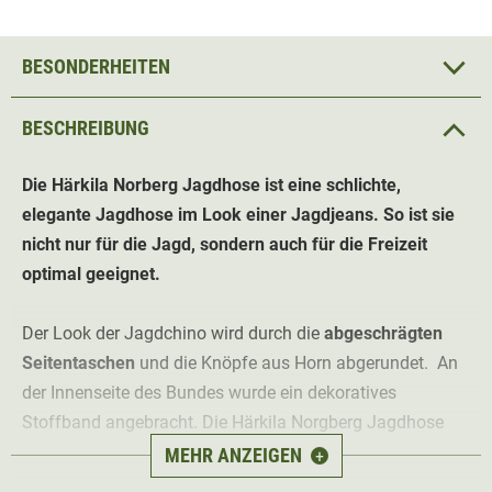
BESONDERHEITEN
BESCHREIBUNG
Die Härkila Norberg Jagdhose ist eine schlichte,
elegante Jagdhose im Look einer Jagdjeans. So ist sie
nicht nur für die Jagd, sondern auch für die Freizeit
optimal geeignet.
Der Look der Jagdchino wird durch die
abgeschrägten
Seitentaschen
und die Knöpfe aus Horn abgerundet. An
der Innenseite des Bundes wurde ein dekoratives
Stoffband angebracht. Die Härkila Norgberg Jagdhose
verfügt über einen
Stretchanteil
. Hierdurch wird der
MEHR ANZEIGEN
+
Tragekomfort und die Bewegungsfreiheit optimiert.