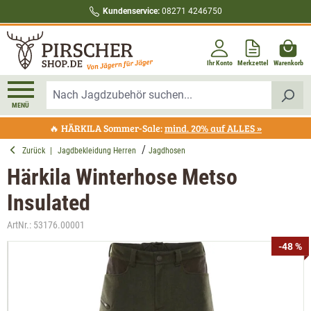
Kundenservice:
08271 4246750
alt springen
Ihr Konto
Merkzettel
Warenkorb
MENÜ
🔥 HÄRKILA Sommer-Sale:
mind. 20% auf ALLES »
Zurück
|
Jagdbekleidung Herren
Jagdhosen
Härkila Winterhose Metso
Insulated
ArtNr.:
53176.00001
Bildergalerie überspringen
-48 %