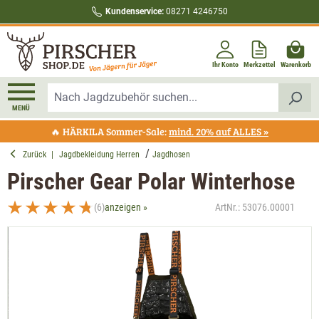
Kundenservice:
08271 4246750
alt springen
Ihr Konto
Merkzettel
Warenkorb
MENÜ
🔥 HÄRKILA Sommer-Sale:
mind. 20% auf ALLES »
Zurück
|
Jagdbekleidung Herren
Jagdhosen
Pirscher Gear Polar Winterhose
(6)
anzeigen »
ArtNr.:
53076.00001
Durchschnittliche Bewertung von 4.8 von 5 Sternen
Bildergalerie überspringen