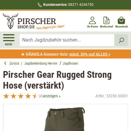
Kundenservice:
08271 4246750
alt springen
Ihr Konto
Merkzettel
Warenkorb
MENÜ
🔥 HÄRKILA Sommer-Sale:
mind. 20% auf ALLES »
Zurück
|
Jagdbekleidung Herren
Jagdhosen
Pirscher Gear Rugged Strong
Hose (verstärkt)
(4)
anzeigen »
ArtNr.:
53258.00001
Durchschnittliche Bewertung von 4.5 von 5 Sternen
Bildergalerie überspringen