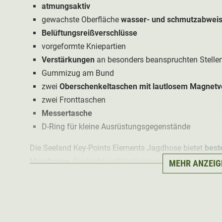
atmungsaktiv
gewachste Oberfläche
wasser- und schmutzabwei
Belüftungsreißverschlüsse
vorgeformte Kniepartien
Verstärkungen
an besonders beanspruchten Stelle
Gummizug am Bund
zwei
Oberschenkeltaschen mit lautlosem Magnetv
zwei Fronttaschen
Messertasche
D-Ring für kleine Ausrüstungsgegenstände
Die Seeland Key-Points Elements Jagdhose bietet
best
Membrane
. Die leicht gefütterte Hose ist
wind- und was
MEHR ANZEIG
Atmungsaktivität
. Durch die
gewachste Oberfläche
ist
wasserabweisend.
Die Jagdhose verfügt über
zwei Lüftungsreißverschlü