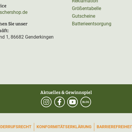
Reklamation
ice
Größentabelle
rschershop.de
Gutscheine
hen Sie unser
Batterieentsorgung
äft:
d 1, 86682 Genderkingen
Aktuelles & Gewinnspiel
IDERRUFSRECHT
KONFORMITÄTSERKLÄRUNG
BARRIEREFREIHE