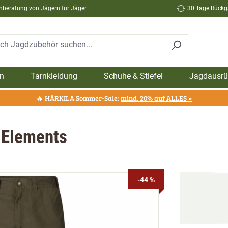
hberatung von Jägern für Jäger
30 Tage Rückga
n
Tarnkleidung
Schuhe & Stiefel
Jagdausrü
🔥 HÄRKILA Sommer-Sale:
mind. 20% auf ALLES »
 Elements
-44 %