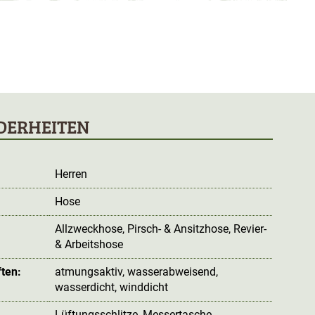
DERHEITEN
Herren
Hose
Allzweckhose
, Pirsch- & Ansitzhose
, Revier-
& Arbeitshose
ten:
atmungsaktiv
, wasserabweisend
,
wasserdicht
, winddicht
Lüftungsschlitze
, Messertasche