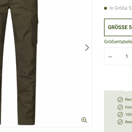
In Größe 52
GRÖS
Größentabell
Produkt 
Rec
Kos
100
Bewe