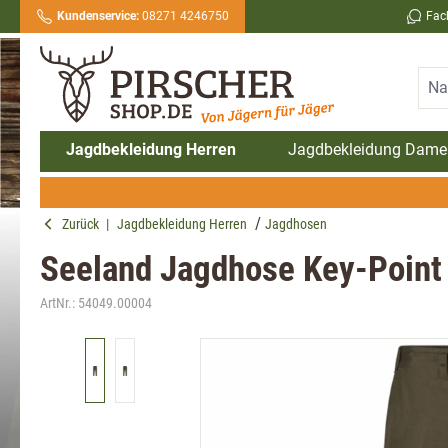
Kundenservice:
08271 4246750
Fac
springen
Zur Hauptnavigation springen
Jagdbekleidung Herren
Jagdbekleidung Dame
Zurück
|
Jagdbekleidung Herren
Jagdhosen
Seeland Jagdhose Key-Point
ArtNr.:
54049.00004
Bildergalerie überspringen