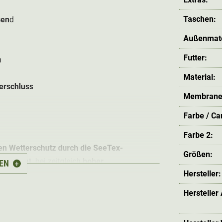
Taschen:
sen
d
Außenmate
Futter:
n
Material:
erschluss
Membrane
Farbe / C
Farbe 2:
en Wetterschutz durch die SeeTex-
Größen:
serdicht,
bei zeitgleich
hoher
EN
+
Hersteller:
 die Hose zudem
schmutz- und
Hersteller
ss
e im Hüftbereich. Diese können bei Bedarf