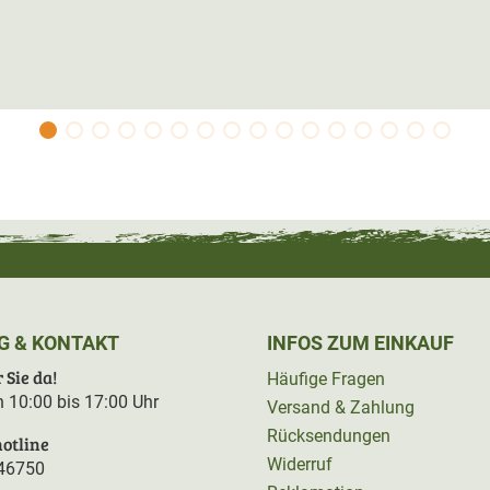
hose finden sie bei uns im Shop auch die
 54048).
G & KONTAKT
INFOS ZUM EINKAUF
 Sie da!
Häufige Fragen
on 10:00 bis 17:00 Uhr
Versand & Zahlung
Rücksendungen
otline
Widerruf
46750