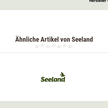
Hersteller
etz hinterlegt,
was ein Eindringen von
anspruchten Stellen
wie den
Knien und den
ug am Bund sorgen für einen
angenehmen
Ähnliche Artikel von Seeland
enstände hervorragend auf. Die
beiden
gnetverschluss
verschlossen werden. Die
 rechten Seite, runden das Taschenangebot
zudem ein D-Ring an einer Gürtelschlaufe zur
Aktivitäten in der Übergangszeit.