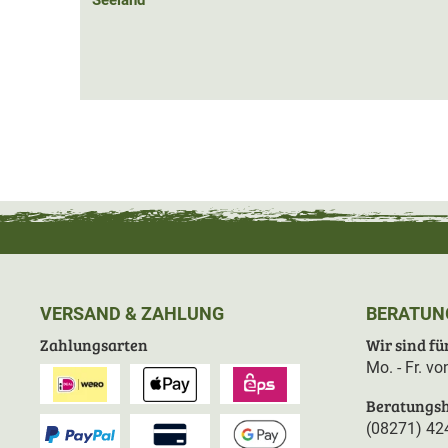
Seeland
Futter: 100% Polyester
Hinweis: Passend zur Seeland Key-Point Elements Jagd
Seeland Key-Point Elements Jagdjacke (Artikelnummer
VERSAND & ZAHLUNG
BERATUN
Zahlungsarten
Wir sind für
Mo. - Fr. v
Beratungsh
(08271) 42