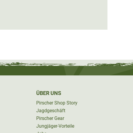
Seela
49,95 
ÜBER UNS
Pirscher Shop Story
Jagdgeschäft
Pirscher Gear
Jungjäger-Vorteile