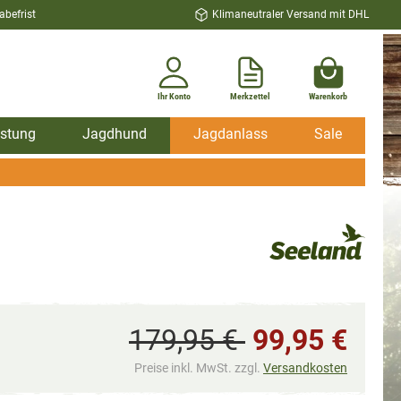
befrist
Klimaneutraler Versand mit DHL
Ihr Konto
Merkzettel
Warenkorb
stung
Jagdhund
Jagdanlass
Sale
179,95 €
99,95 €
Preise inkl. MwSt. zzgl.
Versandkosten