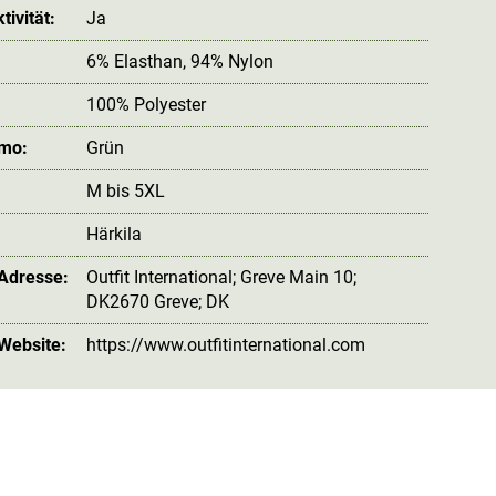
ivität:
Ja
6% Elasthan
, 94% Nylon
100% Polyester
amo:
Grün
M bis 5XL
Härkila
 Adresse:
Outfit International; Greve Main 10;
DK2670 Greve; DK
 Website:
https://www.outfitinternational.com