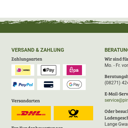
VERSAND & ZAHLUNG
BERATUN
Zahlungsarten
Wir sind für
Mo. - Fr. v
Beratungsh
(08271) 42
E-Mail-Serv
Versandarten
service@pi
Oder besuc
Ladengesch
Lange Gwan
Top Kundenbewertungen