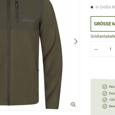
In Größe M
GRÖSS
Größentabell
Produkt 
Rec
Kos
100
Bewe