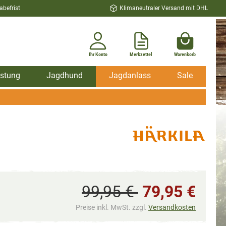
befrist
Klimaneutraler Versand mit DHL
Ihr Konto
Merkzettel
Warenkorb
stung
Jagdhund
Jagdanlass
Sale
99,95 €
79,95 €
Preise inkl. MwSt. zzgl.
Versandkosten