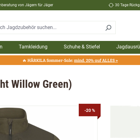
hberatung von Jägern für Jäger
30 Tage Rückga
n
Tarnkleidung
Schuhe & Stiefel
Jagdausrü
🔥 HÄRKILA Sommer-Sale:
mind. 20% auf ALLES »
ght Willow Green)
-20 %