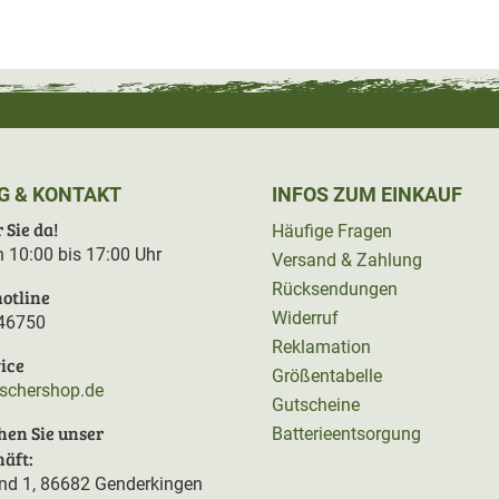
G & KONTAKT
INFOS ZUM EINKAUF
 Sie da!
Häufige Fragen
on 10:00 bis 17:00 Uhr
Versand & Zahlung
Rücksendungen
otline
Widerruf
46750
Reklamation
ice
Größentabelle
rschershop.de
Gutscheine
hen Sie unser
Batterieentsorgung
äft:
d 1, 86682 Genderkingen