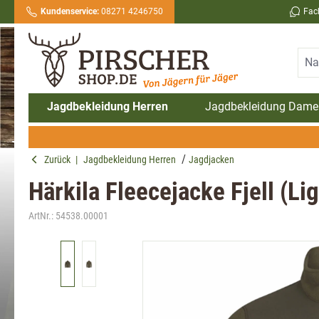
Kundenservice:
08271 4246750
Fac
springen
Zur Hauptnavigation springen
Jagdbekleidung Herren
Jagdbekleidung Dame
Zurück
|
Jagdbekleidung Herren
Jagdjacken
Härkila Fleecejacke Fjell (Li
ArtNr.:
54538.00001
Bildergalerie überspringen