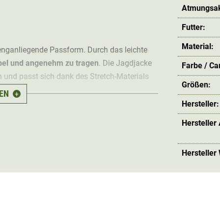
Atmungsakt
Futter:
Material:
 enganliegende Passform. Durch das leichte
bel und angenehm zu tragen
. Die Jagdjacke
Farbe / C
n und passt sich dank des Stretch-Materials
Größen:
EN
+
Hersteller:
 Fleecjacke
atmungsaktiv
,
schnelltrocknend
Hersteller
ktivitätsgrad wird entstehende Feuchtigkeit
zum idealen Begleiter für
aktives Jagen oder
Hersteller
en Brust sowie
zwei, geräumige Fronttaschen