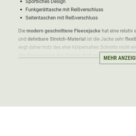
Sportliches Design
Funkgerättasche mit Reißverschluss
Seitentaschen mit Reißverschluss
Die
modern geschnittene Fleecejacke
hat eine relativ
und
dehnbare Stretch-Material
ist die Jacke sehr
flexi
engt daher trotz des eher körpernahen Schnitts nicht ei
den Bewegungen des Körpers fließend an.
MEHR ANZEIG
Da auf Membrane verzichtet wurde, ist die Härkila Fjell
und
extrem geräuscharm
. Selbst bei einem erhöhten A
vom Körper gut wegleitet. Das macht die leichte Jacke 
Wanderungen
.
Eine
Funkgerättasche
mit Reißverschluss auf der link
mit Reißverschluss
runden das gelungene Design ab.