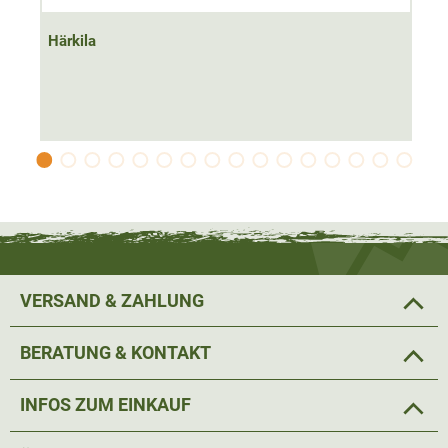
Stretchanteil
bestmögliche Bewegungsfreiheit
. Das
äußere Erscheinungsbild, sowie der Schnitt der Jacke,
Härkila
sind klassisch. Am Kragen wurde auf der Innenseite Cord
angebracht. Dieser unterstreicht die ansprechende Optik
und sorgt für eine angenehmes Hautgefühl am Hals.
Die angebrachte Kapuze lässt sich mit wenigen
Handgriffen im Inneren des Kragens verstauen. Sie kann
über einen Klettverschluss und einen Gummizug in alle
Richtungen in der Größe verstellt werden. Die Jacke kann
in der Weite an der Saumweite und an der Taille mittels
VERSAND & ZAHLUNG
Gummizugs verstellt werden. An den Ärmelbündchen ist
ein Klettverschluss zur Regulierung der Weite angebracht.
BERATUNG & KONTAKT
INFOS ZUM EINKAUF
An der Härkila Orton Tech HWS Jagdjacke wurden
verschiedenste, funktionale Taschen
angebracht. So