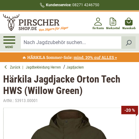
Kundenservice:
08271 4246750
alt springen
Ihr Konto
Merkzettel
Warenkorb
MENÜ
🔥 HÄRKILA Sommer-Sale:
mind. 20% auf ALLES »
Zurück
|
Jagdbekleidung Herren
Jagdjacken
Härkila Jagdjacke Orton Tech
HWS (Willow Green)
ArtNr.:
53913.00001
Bildergalerie überspringen
-20 %