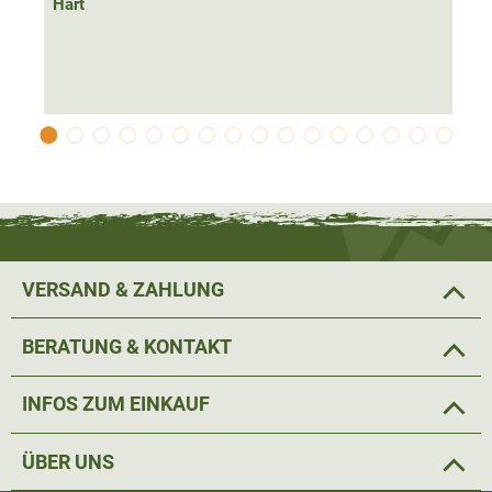
Hart
geschnittene
Jacke und bietet sich sowohl für die Jagd
als auch für die Freizeit perfekt an. Sie kann allein
getragen an milden Jagdtagen wärmen oder dient im
Winter als atmungsaktiver Midlayer.
Material 1+2: 100% Polyester; Futter+Wattierung: 100%
Polyester
VERSAND & ZAHLUNG
BERATUNG & KONTAKT
INFOS ZUM EINKAUF
ÜBER UNS