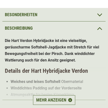
BESONDERHEITEN
BESCHREIBUNG
Die Hart Verdon Hybridjacke ist eine vielseitige,
geräuscharme Softshell-Jagdjacke mit Stretch für viel
Bewegungsfreiheit bei der Pirsch. Dank winddichter
Wattierung auch für den Ansitz geeignet.
Details der Hart
Hybridjacke
Verdon
Weiches und leises Softshell
Obermaterial
Winddichtes Padding auf der Vorderseite
Atmungsaktiv
für bestes Körperklima
MEHR ANZEIGEN
+
3 praktische Taschen
mit RV
Material
leitet Feuchtigkeit vom Körper ab