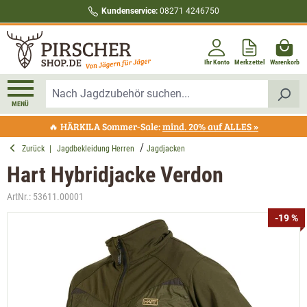
Kundenservice:
08271 4246750
alt springen
Ihr Konto
Merkzettel
Warenkorb
MENÜ
🔥 HÄRKILA Sommer-Sale:
mind. 20% auf ALLES »
Zurück
|
Jagdbekleidung Herren
Jagdjacken
Hart Hybridjacke Verdon
ArtNr.:
53611.00001
Bildergalerie überspringen
-19 %