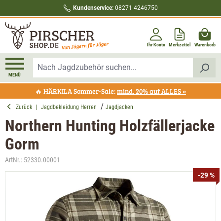
Kundenservice:
08271 4246750
alt springen
Ihr Konto
Merkzettel
Warenkorb
MENÜ
🔥 HÄRKILA Sommer-Sale:
mind. 20% auf ALLES »
Zurück
|
Jagdbekleidung Herren
Jagdjacken
Northern Hunting Holzfällerjacke
Gorm
ArtNr.:
52330.00001
Bildergalerie überspringen
-29 %