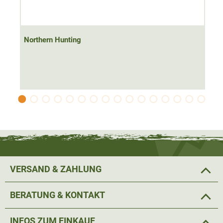
atmungsaktiv
. Unter den Armen hat die Jacke einen
Belüftungsreißverschluss
um Hitzestau zu vermeiden.
Northern Hunting
Die Jacke hat
vier praktische Taschen
mit wasserdichten
Reißverschlüssen. Im inneren der Jacke befinden sich
nochmal drei Taschen sowie eine
Funkgeräte Tasche
.
Die
Kapuze der Jacke ist abnehmbar
und kann
individuell eingestellt werden. Die Ärmelabschlüsse sind
verstellbar. Der hohe Halskragen, sowie der Hüftbund ist
durch einen Gummibund verstellbar.
Material
100%
brushed Polyester tricot
VERSAND & ZAHLUNG
BERATUNG & KONTAKT
INFOS ZUM EINKAUF