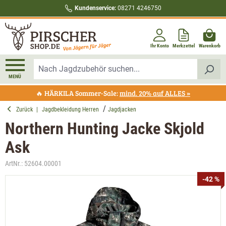
Kundenservice:
08271 4246750
alt springen
Ihr Konto
Merkzettel
Warenkorb
MENÜ
🔥 HÄRKILA Sommer-Sale:
mind. 20% auf ALLES »
Zurück
|
Jagdbekleidung Herren
Jagdjacken
Northern Hunting Jacke Skjold
Ask
ArtNr.:
52604.00001
Bildergalerie überspringen
-42 %