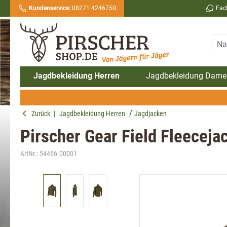
Kundenservice:
08271 4246750
Fac
springen
Zur Hauptnavigation springen
Jagdbekleidung Herren
Jagdbekleidung Dame
Zurück
|
Jagdbekleidung Herren
Jagdjacken
Pirscher Gear Field Fleeceja
ArtNr.:
54466.00001
Bildergalerie überspringen