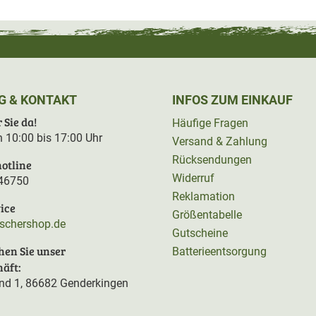
G & KONTAKT
INFOS ZUM EINKAUF
 Sie da!
Häufige Fragen
on 10:00 bis 17:00 Uhr
Versand & Zahlung
Rücksendungen
otline
Widerruf
46750
Reklamation
ice
Größentabelle
rschershop.de
Gutscheine
hen Sie unser
Batterieentsorgung
äft:
d 1, 86682 Genderkingen