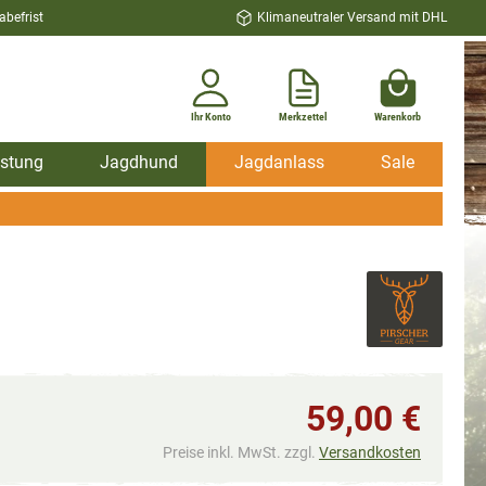
befrist
Klimaneutraler Versand mit DHL
Ihr Konto
Merkzettel
Warenkorb
stung
Jagdhund
Jagdanlass
Sale
59,00 €
Preise inkl. MwSt. zzgl.
Versandkosten