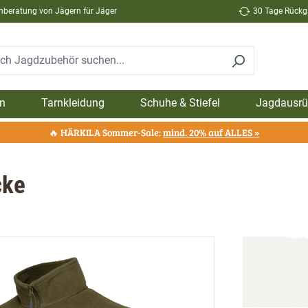
hberatung von Jägern für Jäger
30 Tage Rückga
n
Tarnkleidung
Schuhe & Stiefel
Jagdausrü
🔥 HÄRKILA Sommer-Sale:
mind. 20% auf ALLES »
cke