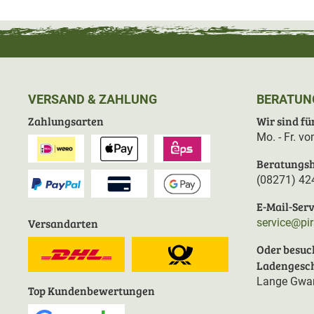
VERSAND & ZAHLUNG
BERATUN
Zahlungsarten
Wir sind für
Mo. - Fr. v
Beratungsh
(08271) 42
E-Mail-Serv
Versandarten
service@pi
Oder besuc
Ladengesch
Lange Gwan
Top Kundenbewertungen