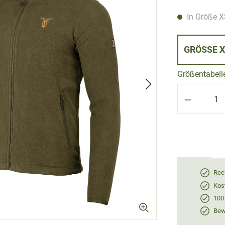
In Größe XS
GRÖS
Größentabell
Produkt 
Rec
Kos
100
Bewe