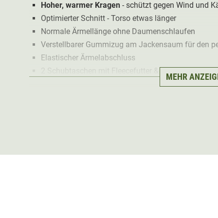
Hoher, warmer Kragen
- schützt gegen Wind und Kä
Optimierter Schnitt - Torso etwas länger
Normale Ärmellänge ohne Daumenschlaufen
Verstellbarer Gummizug am Jackensaum für den per
Elastischer Ärmelabschluss
2 Schubtaschen mit Fleecefutter & Reißverschluss
MEHR ANZEIG
2 geräumige Innentaschen
Die Pirscher Gear Field Fleecejacke haben wir so desig
Ob zur Jagd und Pirsch, als
zusätzliche Wärmeschicht
in der Freizeit. Die Fleecejacke ist in einem neutralen
jagdlich und auch alltagstauglich.
Ausstattung der Pirscher Gear Field Fl
Beim Material haben wir uns für ein
weiches und dich
sich die Jacke so bequem und kuschelig an, dass man 