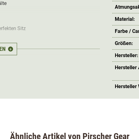
lte
Atmungsakt
Material:
fekten Sitz
Farbe / C
Größen:
EN
+
Hersteller:
nt, dass man sie einfach immer tragen kann.
Hersteller
unter der Jagdjacke oder als Pullover-Ersatz
 grünen Farbton gehalten und dadurch zugleich
Hersteller
eecejacke
tes Fleecegewebe
entschieden. Dadurch fühlt
sie gar nicht mehr ausziehen möchte.
Ähnliche Artikel von Pirscher Gear