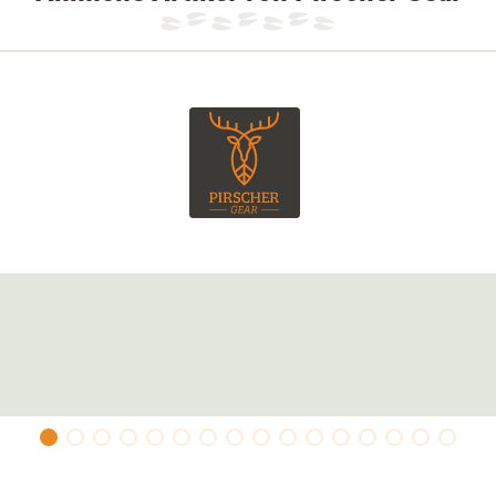
elastischen Abschlüssen sorgt für einen
tels Kordelzug verstellbar und stellt sicher,
icht hochrutscht.
. Zwei äußere Seitentaschen bieten Stauraum
ie Jacke zwei geräumige Innentaschen.