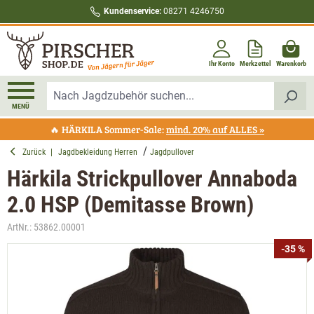
Kundenservice:
08271 4246750
alt springen
Ihr Konto
Merkzettel
Warenkorb
MENÜ
🔥 HÄRKILA Sommer-Sale:
mind. 20% auf ALLES »
Zurück
|
Jagdbekleidung Herren
Jagdpullover
Härkila Strickpullover Annaboda
2.0 HSP (Demitasse Brown)
ArtNr.:
53862.00001
Bildergalerie überspringen
-35 %