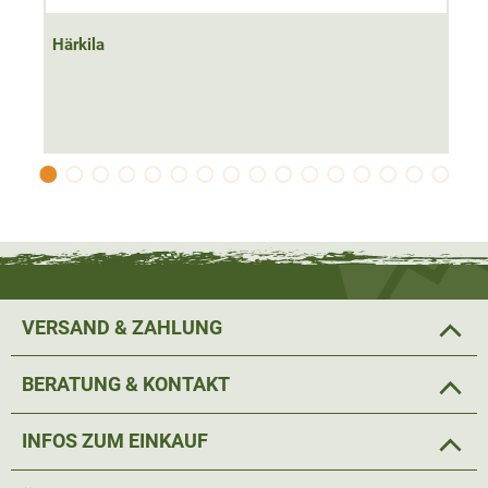
die Form und leiert nicht aus. An den Ellenbogen wurde
für eine verbesserte Haltbarkeit zudem Verstärkungen
Härkila
angebracht.
Ein
hochgeschnittener Kragen
schützt den Hals- und
Nackenbereich ideal vor Zugluft. Ebenso kann der
Strickpullover im klassischen Troyer-Stil offen getragen
werden. Der Reißverschluss verfügt über einen
hochwertigem Leder-Zipper und kann bis zur Brustmitte
geöffnet werden. Das zeitlose Design und die moderne
Passform machen den Strickpullover zum echten
VERSAND & ZAHLUNG
Hingucker auf der Jagd und in der Freizeit.
BERATUNG & KONTAKT
Die gestrickte Wolle ist
atmungsaktiv
und
temperaturregulierend
. Damit sorgt der Jagdpullover für
INFOS ZUM EINKAUF
bestes Körperklima
bei höchster Bewegungsfreiheit.