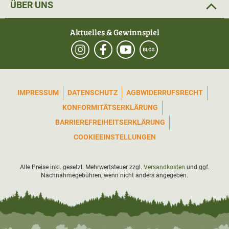
ÜBER UNS
Auf der linken Brustseite wurde eine
Funkgerätetasche
mit Reißverschluss
angebracht.
Aktuelles & Gewinnspiel
Der Bund und die Ärmel verfügen über einen gerippten
Abschluss, wodurch ein
perfekter Sitz und damit
Kälteschutz
sichergestellt wird.
IMPRESSUM
DATENSCHUTZ
AGB
WIDERRUFSRECHT
Außenmaterial: 100% Wolle
KONFORMITÄTSERKLÄRUNG
Innenmaterial: 100% Polyester
BARRIEREFREIHEITSERKLÄRUNG
COOKIEEINSTELLUNGEN
Enthält nichttextile Bestandteile tierischen Ursprungs.
Alle Preise inkl. gesetzl. Mehrwertsteuer zzgl.
Versandkosten
und ggf.
Nachnahmegebühren, wenn nicht anders angegeben.