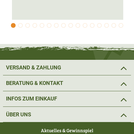
Der Pullover kann dank der Membrane
von Frühjahr bis
Herbst
ideal als Außenschicht getragen werden. Im Winter
lässt sich der Pullover bestens als wärmende
Zwischenschicht tragen.
Material: 50% Wolle; 50% Polyester.
VERSAND & ZAHLUNG
BERATUNG & KONTAKT
INFOS ZUM EINKAUF
ÜBER UNS
Aktuelles & Gewinnspiel