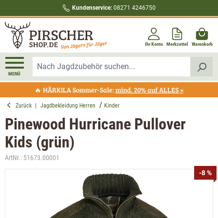
Kundenservice:
08271 4246750
alt springen
Ihr Konto
Merkzettel
Warenkorb
MENÜ
🔥 HÄRKILA Sommer-Sale:
mind. 20% auf ALLES »
Zurück
|
Jagdbekleidung Herren
Kinder
Pinewood Hurricane Pullover
Kids (grün)
ArtNr.:
51673.00001
Bildergalerie überspringen
-8 %