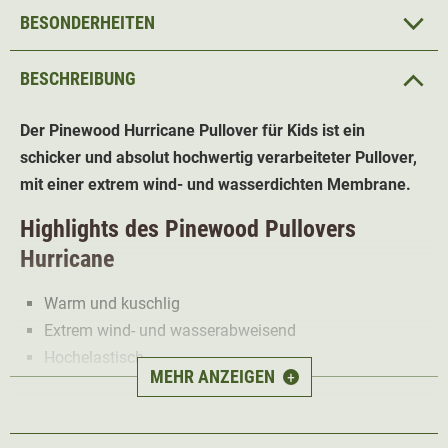
BESONDERHEITEN
BESCHREIBUNG
Der Pinewood Hurricane Pullover für Kids ist ein
schicker und absolut hochwertig verarbeiteter Pullover,
mit einer extrem wind- und wasserdichten Membrane.
Highlights des Pinewood Pullovers
Hurricane
Warm und kuschlig
Extrem wind- und wasserabweisend
Hochelastisch
MEHR ANZEIGEN
+
Verstärkungen an stark beanspruchten Stellen
Der Pullover ist
wind- und wasserabweisend
. Im