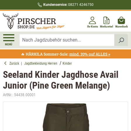
Kundenservice:
08271 4246750
alt springen
Ihr Konto
Merkzettel
Warenkorb
MENÜ
🔥 HÄRKILA Sommer-Sale:
mind. 20% auf ALLES »
Zurück
|
Jagdbekleidung Herren
Kinder
Seeland Kinder Jagdhose Avail
Junior (Pine Green Melange)
ArtNr.:
54438.00001
Bildergalerie überspringen