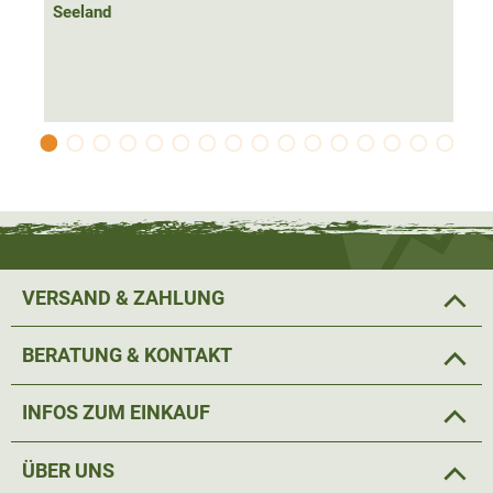
Hier findet einiges Jagdzubehör einen sicheren Platz, da
Seeland
alle Taschen mit einem
wasserdichten Reißverschluss
ausgestattet sind.
Ein
elastischer Bund
und
verstellbare Beinabschlüsse
sorgen für den perfekten Sitz der Seeland Avail Jagdhose.
Dank des klassischen grüns und dem
komfortablen
Schnitt
ist der Nachwuchs ideal gekleidet.
Material 100% Polyester
VERSAND & ZAHLUNG
Hinweis: Passend zur Hose ist auch die Seeland Avail
BERATUNG & KONTAKT
Jacke für Kinder (Art.Nr. 54437) in unserem Onlineshop
erhältlich.
INFOS ZUM EINKAUF
ÜBER UNS