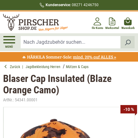
Kundenservice:
08271 4246750
alt springen
Ihr Konto
Merkzettel
Warenkorb
MENÜ
🔥 HÄRKILA Sommer-Sale:
mind. 20% auf ALLES »
Zurück
|
Jagdbekleidung Herren
Mützen & Caps
Blaser Cap Insulated (Blaze
Orange Camo)
ArtNr.:
54341.00001
Bildergalerie überspringen
-10 %