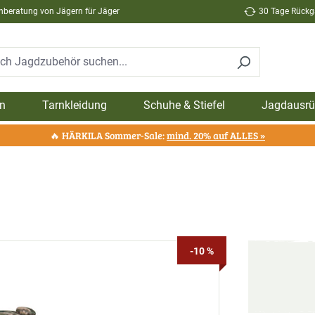
hberatung von Jägern für Jäger
30 Tage Rückga
n
Tarnkleidung
Schuhe & Stiefel
Jagdausrü
🔥 HÄRKILA Sommer-Sale:
mind. 20% auf ALLES »
-10 %