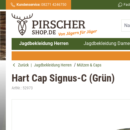
Kundenservice:
08271 4246750
Fac
springen
Zur Hauptnavigation springen
Jagdbekleidung Herren
Jagdbekleidung Dame
Zurück
|
Jagdbekleidung Herren
Mützen & Caps
Hart Cap Signus-C (Grün)
ArtNr.:
52973
Bildergalerie überspringen