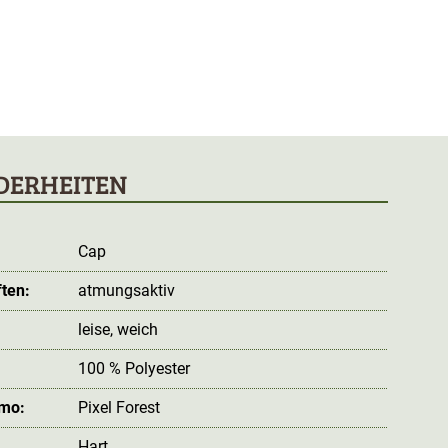
DERHEITEN
Cap
ten:
atmungsaktiv
leise
, weich
100 % Polyester
amo:
Pixel Forest
Hart