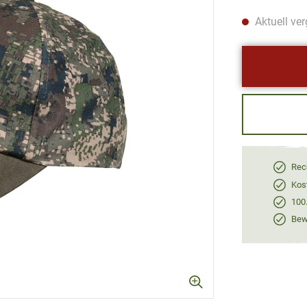
Aktuell ver
Rec
Kos
100
Bewe