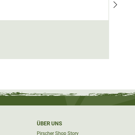
Hart 
19,95
ÜBER UNS
Pirscher Shop Story