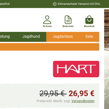
befrist
Klimaneutraler Versand mit DHL
Ihr Konto
Merkzettel
Warenkorb
stung
Jagdhund
Jagdanlass
Sale
29,95 €
26,95 €
Preise inkl. MwSt. zzgl.
Versandkosten