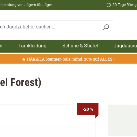
hberatung von Jägern für Jäger
30 Tage Rückga
n
Tarnkleidung
Schuhe & Stiefel
Jagdausrü
🔥 HÄRKILA Sommer-Sale:
mind. 20% auf ALLES »
el Forest)
-20 %