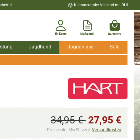
befrist
Klimaneutraler Versand mit DHL
Ihr Konto
Merkzettel
Warenkorb
stung
Jagdhund
Jagdanlass
Sale
34,95 €
27,95 €
Preise inkl. MwSt. zzgl.
Versandkosten