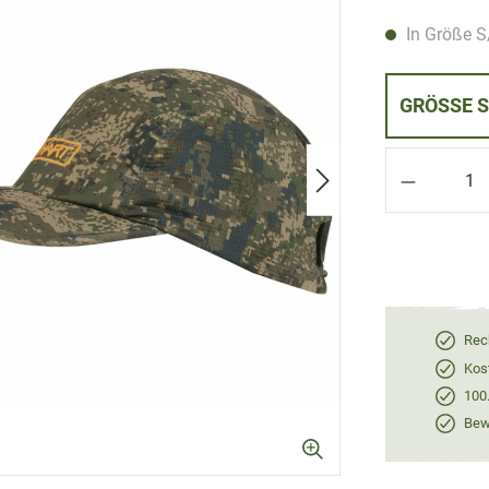
In Größe S/
GRÖ
Produkt 
Rec
Kos
100
Bewe