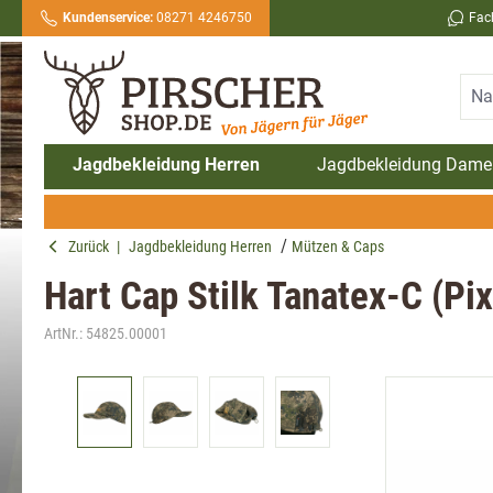
Kundenservice:
08271 4246750
Fac
springen
Zur Hauptnavigation springen
Jagdbekleidung Herren
Jagdbekleidung Dame
Zurück
|
Jagdbekleidung Herren
Mützen & Caps
Hart Cap Stilk Tanatex-C (Pix
ArtNr.:
54825.00001
Bildergalerie überspringen