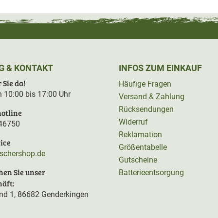
G & KONTAKT
INFOS ZUM EINKAUF
 Sie da!
Häufige Fragen
on 10:00 bis 17:00 Uhr
Versand & Zahlung
Rücksendungen
otline
Widerruf
46750
Reklamation
ice
Größentabelle
rschershop.de
Gutscheine
hen Sie unser
Batterieentsorgung
äft:
d 1, 86682 Genderkingen