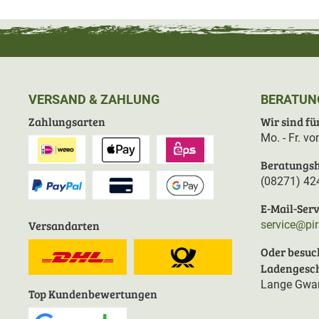
VERSAND & ZAHLUNG
BERATUN
Zahlungsarten
Wir sind für
Mo. - Fr. v
Beratungsh
(08271) 42
E-Mail-Serv
Versandarten
service@pi
Oder besuc
Ladengesch
Lange Gwan
Top Kundenbewertungen