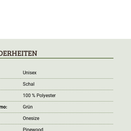
DERHEITEN
Unisex
Schal
100 % Polyester
amo:
Grün
Onesize
Pinewood