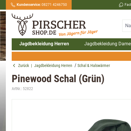
Kundenservice:
08271 4246750
Fac
springen
Zur Hauptnavigation springen
Jagdbekleidung Herren
Jagdbekleidung Dame
Zurück
|
Jagdbekleidung Herren
Schal & Halswärmer
Pinewood Schal (Grün)
ArtNr.:
52822
Bildergalerie überspringen