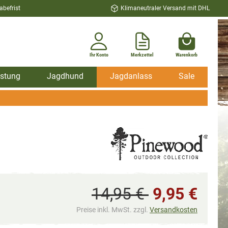
befrist
Klimaneutraler Versand mit DHL
Ihr Konto
Merkzettel
Warenkorb
stung
Jagdhund
Jagdanlass
Sale
14,95 €
9,95 €
Preise inkl. MwSt. zzgl.
Versandkosten