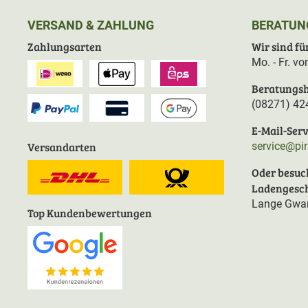
VERSAND & ZAHLUNG
BERATUN
Zahlungsarten
Wir sind für
Mo. - Fr. v
Beratungsh
(08271) 42
E-Mail-Serv
Versandarten
service@pi
Oder besuc
Ladengesch
Lange Gwan
Top Kundenbewertungen