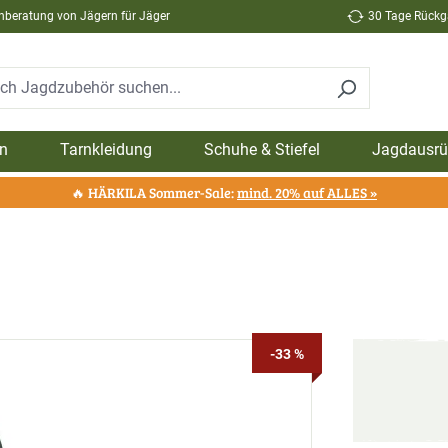
hberatung von Jägern für Jäger
30 Tage Rückga
n
Tarnkleidung
Schuhe & Stiefel
Jagdausrü
🔥 HÄRKILA Sommer-Sale:
mind. 20% auf ALLES »
-33 %