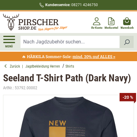
Kundenservice:
08271 4246750
alt springen
Ihr Konto
Merkzettel
Warenkorb
MENÜ
🔥 HÄRKILA Sommer-Sale:
mind. 20% auf ALLES »
Zurück
|
Jagdbekleidung Herren
Shirts
Seeland T-Shirt Path (Dark Navy)
ArtNr.:
53792.00002
Bildergalerie überspringen
-20 %