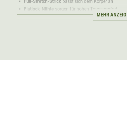
Full-Stretch-Strick
passt sich dem Körper a
n
Flatlock-Nähte
sorgen für hohen Tragekomfort
MEHR ANZEIG
Das weiche, anschmiegsame Material bietet optimale B
Armabschlüsse schmiegen sich Perfekt dem Körper an. 
Feuchtigkeit wird nach außen abtransportiert. Besonde
Armen, an den Schultern und am Kragen verarbeitet. Di
Körperklima
.
Das Härkila Aspire Unterwäsch Set
durch die Merinow
gehemmt
. Daher muss es seltener gewaschen werden u
um ein perfekt reines Waschergebnis zu erhalten. Das 
Rundhalsausschnitt und ist sportlich geschnitten. Das 
geschnitten und passt sich verschiedenen Körpertypen 
29 %
Die Flatlock-Nähte reduzieren nicht nur das Volumen, 
sorgen für einen hohen Tragekomfort.