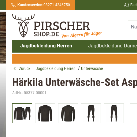
Kundenservice:
08271 4246750
Fac
springen
Zur Hauptnavigation springen
Jagdbekleidung Herren
Jagdbekleidung Dame
Zurück
|
Jagdbekleidung Herren
Unterwäsche
Härkila Unterwäsche-Set As
ArtNr.:
55377.00001
Bildergalerie überspringen