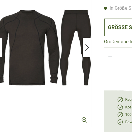
In Größe S
GRÖSSE 
Größentabell
Produkt 
Rec
Kos
100
Bewe