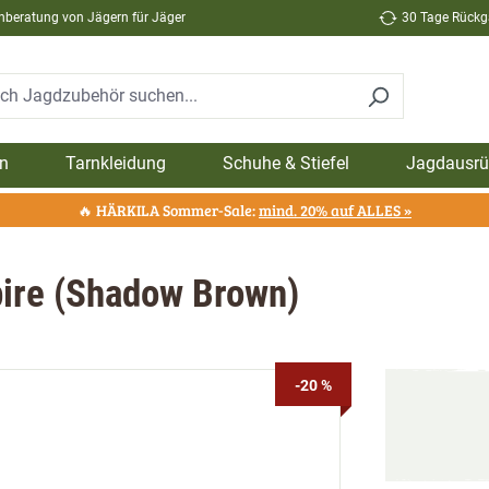
hberatung von Jägern für Jäger
30 Tage Rückga
n
Tarnkleidung
Schuhe & Stiefel
Jagdausrü
🔥 HÄRKILA Sommer-Sale:
mind. 20% auf ALLES »
pire (Shadow Brown)
-20 %