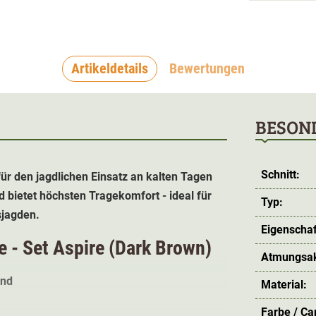
Artikeldetails
Bewertungen
BESON
Schnitt:
für den jagdlichen Einsatz an kalten Tagen
 bietet höchsten Tragekomfort - ideal für
Typ:
sjagden.
Eigenschaf
e - Set Aspire (Dark Brown)
Atmungsakt
end
Material:
Farbe / C