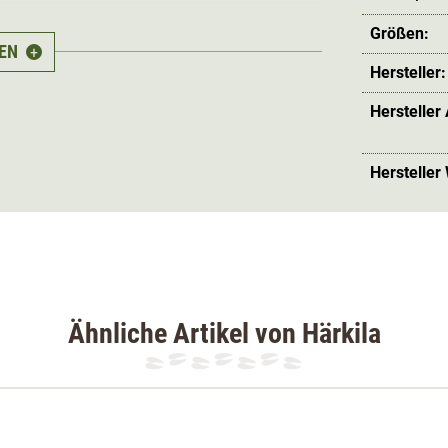
Größen:
EN
+
Hersteller:
ewegungsfreiheit. Die Bauch-, Bein- und
Dabei ist der Stoff
atmungsaktiv
und
Hersteller
rs atmungsaktive Partien wurden unter den
es sorgt für ein besonders
angenehmes
Hersteller
olle werden Gerüche und Bakterienwachstum
nd bereits niedrige Temperaturen genügen,
lange Unterhemd hat einen
Härkila Aspire Unterwäsche Set ist unisex
Ähnliche Artikel von Härkila
optimal an.
sondern
verringern auch Hautirritationen
und