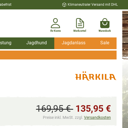
befrist
Klimaneutraler Versand mit DHL
Ihr Konto
Merkzettel
Warenkorb
stung
Jagdhund
Jagdanlass
Sale
169,95 €
135,95 €
Preise inkl. MwSt. zzgl.
Versandkosten