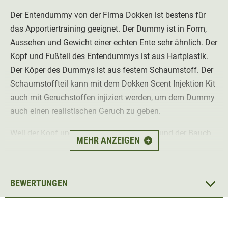
Der Entendummy von der Firma Dokken ist bestens für
das Apportiertraining geeignet. Der Dummy ist in Form,
Aussehen und Gewicht einer echten Ente sehr ähnlich. Der
Kopf und Fußteil des Entendummys ist aus Hartplastik.
Der Köper des Dummys ist aus festem Schaumstoff. Der
Schaumstoffteil kann mit dem Dokken Scent Injektion Kit
auch mit Geruchstoffen injiziert werden, um dem Dummy
auch einen realistischen Geruch zu geben.
Weil der Kopf und Fußteil aus Hartplastik und der Bauch
MEHR ANZEIGEN
+
aus Schaumstoff ist, wird der Hund automatisch dazu
getrimmt die Ente in der Mitte zu greifen. Durch den
freihängenden harten Plastikkopf wird das Schütteln der
BEWERTUNGEN
Ente vom Hund vermieden. Zusätlich hat der Dummy eine
Wurfschnurr mit der man den Dummy gut und weit
werfen kann.