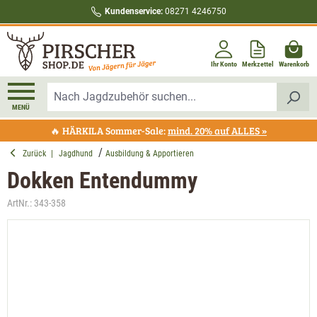
Kundenservice:
08271 4246750
alt springen
Ihr Konto
Merkzettel
Warenkorb
MENÜ
🔥 HÄRKILA Sommer-Sale:
mind. 20% auf ALLES »
Zurück
|
Jagdhund
Ausbildung & Apportieren
Dokken Entendummy
ArtNr.:
343-358
Bildergalerie überspringen